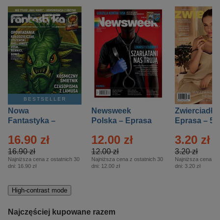
BESTSELLER
Nowa
Newsweek
Zwierciadło
Fantastyka –
Polska – Eprasa
Eprasa – 5/
Eprasa – 5/2026
– 13/2026
16.90 zł
12.00 zł
3.20 zł
16.90 zł
12.00 zł
3.20 zł
Najniższa cena z ostatnich 30
Najniższa cena z ostatnich 30
Najniższa cena z o
dni:
16.90 zł
dni:
12.00 zł
dni:
3.20 zł
High-contrast mode
Najczęściej kupowane razem