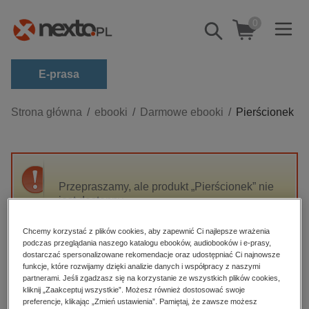
0
Pokaż/schowaj
wyszukiwarkę
E-prasa
Kategorie
Strona główna
ebooki
Darmowe ebooki
Pierścionek
Zobacz wszystkie E-prasa
budownictwo, aranżacja wnętrz
biznesowe, branżowe, gospodarka
Przepraszamy, ale produkt „Pierścionek” nie
jest dostępny.
darmowe wydania
dzienniki
Chcemy korzystać z plików cookies, aby zapewnić Ci najlepsze wrażenia
High-contrast mode
podczas przeglądania naszego katalogu ebooków, audiobooków i e-prasy,
edukacja
dostarczać spersonalizowane rekomendacje oraz udostępniać Ci najnowsze
hobby, sport, rozrywka
funkcje, które rozwijamy dzięki analizie danych i współpracy z naszymi
Polecane
partnerami. Jeśli zgadzasz się na korzystanie ze wszystkich plików cookies,
komputery, internet, technologie, informatyka
kliknij „Zaakceptuj wszystkie”. Możesz również dostosować swoje
preferencje, klikając „Zmień ustawienia”. Pamiętaj, że zawsze możesz