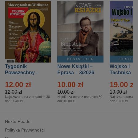
BESTSELLER
BESTSE
Tygodnik
Nowe Książki –
Wojsko i
Powszechny –
Eprasa – 3/2026
Technika
Eprasa – 14/2026
Historia – E
12.00 zł
10.00 zł
19.00 zł
– 2/2026
12.00 zł
10.00 zł
19.00 zł
Najniższa cena z ostatnich 30
Najniższa cena z ostatnich 30
Najniższa cena z o
dni:
11.40 zł
dni:
10.00 zł
dni:
19.00 zł
Nexto Reader
Polityka Prywatności