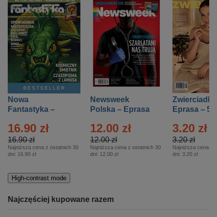
BESTSELLER
Nowa
Newsweek
Zwierciadło
Fantastyka –
Polska – Eprasa
Eprasa – 5/
Eprasa – 5/2026
– 13/2026
16.90 zł
12.00 zł
3.20 zł
16.90 zł
12.00 zł
3.20 zł
Najniższa cena z ostatnich 30
Najniższa cena z ostatnich 30
Najniższa cena z o
dni:
16.90 zł
dni:
12.00 zł
dni:
3.20 zł
High-contrast mode
Najczęściej kupowane razem