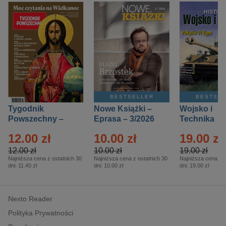
BESTSELLER
BESTSE
Tygodnik
Nowe Książki –
Wojsko i
Powszechny –
Eprasa – 3/2026
Technika
Eprasa – 14/2026
Historia – E
12.00 zł
10.00 zł
19.00 zł
– 2/2026
12.00 zł
10.00 zł
19.00 zł
Najniższa cena z ostatnich 30
Najniższa cena z ostatnich 30
Najniższa cena z o
dni:
11.40 zł
dni:
10.00 zł
dni:
19.00 zł
Nexto Reader
Polityka Prywatności