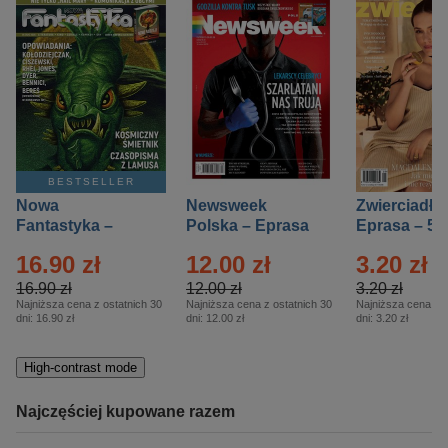
BESTSELLER
Nowa
Newsweek
Zwierciadło
Fantastyka –
Polska – Eprasa
Eprasa – 5/
Eprasa – 5/2026
– 13/2026
16.90 zł
12.00 zł
3.20 zł
16.90 zł
12.00 zł
3.20 zł
Najniższa cena z ostatnich 30
Najniższa cena z ostatnich 30
Najniższa cena z o
dni:
16.90 zł
dni:
12.00 zł
dni:
3.20 zł
High-contrast mode
Najczęściej kupowane razem