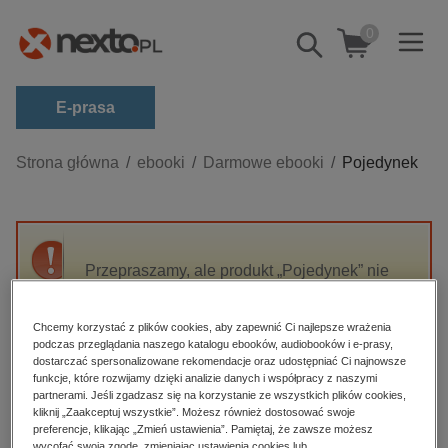
0
Pokaż/schowaj
wyszukiwarkę
E-prasa
Kategorie
Strona główna
ebooki
Darmowe ebooki
Pojedynek
Zobacz wszystkie E-prasa
budownictwo, aranżacja wnętrz
biznesowe, branżowe, gospodarka
Przepraszamy, ale produkt „Pojedynek” nie
jest dostępny.
darmowe wydania
dzienniki
Chcemy korzystać z plików cookies, aby zapewnić Ci najlepsze wrażenia
podczas przeglądania naszego katalogu ebooków, audiobooków i e-prasy,
High-contrast mode
edukacja
dostarczać spersonalizowane rekomendacje oraz udostępniać Ci najnowsze
funkcje, które rozwijamy dzięki analizie danych i współpracy z naszymi
hobby, sport, rozrywka
Polecane
partnerami. Jeśli zgadzasz się na korzystanie ze wszystkich plików cookies,
kliknij „Zaakceptuj wszystkie”. Możesz również dostosować swoje
komputery, internet, technologie, informatyka
preferencje, klikając „Zmień ustawienia”. Pamiętaj, że zawsze możesz
wycofać swoją zgodę, zmieniając ustawienia cookies lub