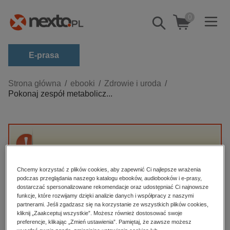
0
Pokaż/schowaj
wyszukiwarkę
E-prasa
Kategorie
Strona główna
ebooki
Zdrowie i uroda
Pokonaj zespół metabolicz...
Zobacz wszystkie E-prasa
budownictwo, aranżacja wnętrz
biznesowe, branżowe, gospodarka
Przepraszamy, ale produkt „Pokonaj zespół
darmowe wydania
metaboliczny” nie jest dostępny.
dzienniki
Chcemy korzystać z plików cookies, aby zapewnić Ci najlepsze wrażenia
podczas przeglądania naszego katalogu ebooków, audiobooków i e-prasy,
edukacja
dostarczać spersonalizowane rekomendacje oraz udostępniać Ci najnowsze
High-contrast mode
funkcje, które rozwijamy dzięki analizie danych i współpracy z naszymi
hobby, sport, rozrywka
partnerami. Jeśli zgadzasz się na korzystanie ze wszystkich plików cookies,
Polecane
kliknij „Zaakceptuj wszystkie”. Możesz również dostosować swoje
komputery, internet, technologie, informatyka
preferencje, klikając „Zmień ustawienia”. Pamiętaj, że zawsze możesz