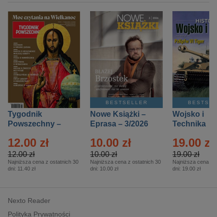
BESTSELLER
BESTSE
Tygodnik
Nowe Książki –
Wojsko i
Powszechny –
Eprasa – 3/2026
Technika
Eprasa – 14/2026
Historia – E
12.00 zł
10.00 zł
19.00 zł
– 2/2026
12.00 zł
10.00 zł
19.00 zł
Najniższa cena z ostatnich 30
Najniższa cena z ostatnich 30
Najniższa cena z o
dni:
11.40 zł
dni:
10.00 zł
dni:
19.00 zł
Nexto Reader
Polityka Prywatności