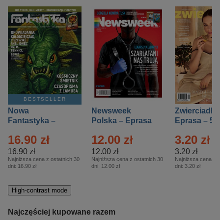
BESTSELLER
Nowa
Newsweek
Zwierciadło
Fantastyka –
Polska – Eprasa
Eprasa – 5/
Eprasa – 5/2026
– 13/2026
16.90 zł
12.00 zł
3.20 zł
16.90 zł
12.00 zł
3.20 zł
Najniższa cena z ostatnich 30
Najniższa cena z ostatnich 30
Najniższa cena z o
dni:
16.90 zł
dni:
12.00 zł
dni:
3.20 zł
High-contrast mode
Najczęściej kupowane razem