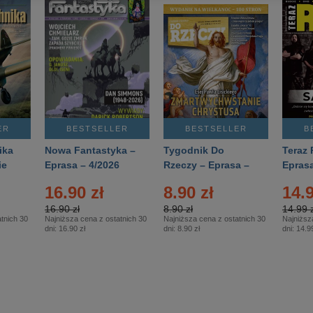
ER
BESTSELLER
BESTSELLER
B
ika
Nowa Fantastyka –
Tygodnik Do
Teraz 
ie
Eprasa – 4/2026
Rzeczy – Eprasa –
Eprasa
rasa
14/2026
16.90 zł
8.90 zł
14.9
16.90 zł
8.90 zł
14.99 z
tnich 30
Najniższa cena z ostatnich 30
Najniższa cena z ostatnich 30
Najniższ
dni:
16.90 zł
dni:
8.90 zł
dni:
14.99