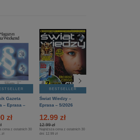
ESTSELLER
BESTSELLER
BESTSELLER
ik Gazeta
Świat Wiedzy –
T3 – Eprasa –
a – Eprasa –
Eprasa – 5/2026
4/2026
26
0 zł
12.99 zł
9.50 zł
ł
12.99 zł
9.50 zł
a cena z ostatnich 30
Najniższa cena z ostatnich 30
Najniższa cena z ostatnich 30
 zł
dni:
12.99 zł
dni:
11.90 zł