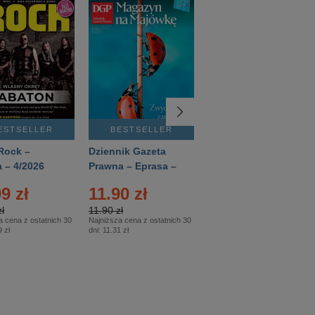
ESTSELLER
BESTSELLER
BESTSELLER
Rock –
Dziennik Gazeta
Świat Wiedzy
 – 4/2026
Prawna – Eprasa –
Historia – Eprasa –
83/2026
2/2026
9 zł
11.90 zł
13.99 zł
ł
11.90 zł
13.99 zł
a cena z ostatnich 30
Najniższa cena z ostatnich 30
Najniższa cena z ostatnich 30
 zł
dni:
11.31 zł
dni:
13.99 zł