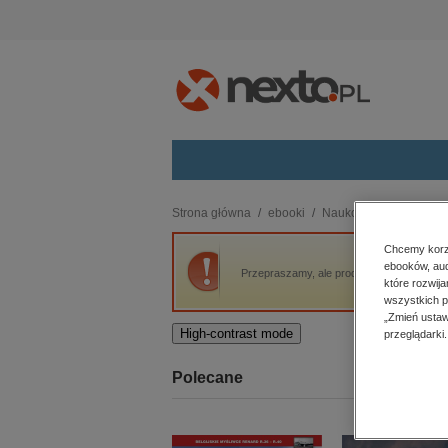
Kategorie
Strona główna
ebooki
Naukowe i akademicki
budownictwo, aranżacja wnętrz
Chcemy korzy
ebooków, aud
biznesowe, branżowe, gospodarka
Przepraszamy, ale produkt „Potęga ulotny
które rozwij
darmowe wydania
wszystkich p
dzienniki
„Zmień ustaw
High-contrast mode
przeglądarki.
edukacja
hobby, sport, rozrywka
Polecane
komputery, internet, technologie,
informatyka
kobiece, lifestyle, kultura