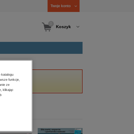
Twoje konto
0
Koszyk
 katalogu
wsze funkcje,
anie ze
, klikając
b