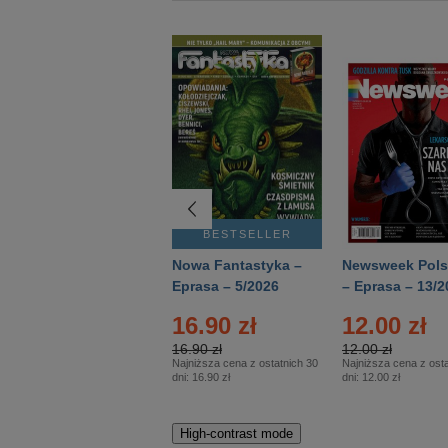
BESTSELLER
BESTSELLER
Deutsch Aktuell –
Nowa Fantastyka –
Newsweek Pols
Eprasa – 2/2026
Eprasa – 5/2026
– Eprasa – 13/2
16.90 zł
12.00 zł
16.90 zł
12.00 zł
Najniższa cena z ostatnich 30
Najniższa cena z osta
dni:
16.90 zł
dni:
12.00 zł
High-contrast mode