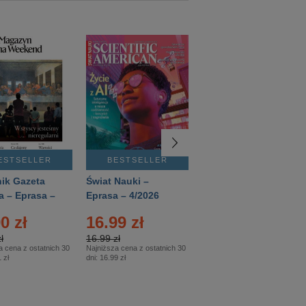
ESTSELLER
BESTSELLER
BESTSELLER
ik Gazeta
Świat Nauki –
Mówią Wieki –
a – Eprasa –
Eprasa – 4/2026
Eprasa – 3/2026
26
0 zł
16.99 zł
12.50 zł
ł
16.99 zł
12.50 zł
a cena z ostatnich 30
Najniższa cena z ostatnich 30
Najniższa cena z ostatnich 30
 zł
dni:
16.99 zł
dni:
12.50 zł