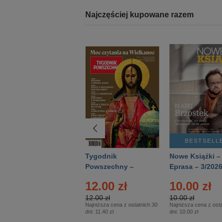
Najczęściej kupowane razem
BESTSELLER
BESTSELL
Technika
Tygodnik
Nowe Książki –
Wojskowa Historia
Powszechny –
Eprasa – 3/202
- Numer specjalny
Eprasa – 14/2026
12.00 zł
10.00 zł
– Eprasa – 2/2026
12.00 zł
10.00 zł
Najniższa cena z ostatnich 30
Najniższa cena z osta
dni:
11.40 zł
dni:
10.00 zł