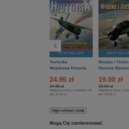
BESTSELLER
BESTSELLER
BESTSELL
Gość Niedzielny -
Technika
Wojsko i Techn
Warszawski –
Wojskowa Historia
Historia Wydan
Eprasa – 14/2026
– Eprasa – 2/2026
Specjalne – Ep
24.95 zł
19.00 zł
– 2/2026
24.95 zł
19.00 zł
Najniższa cena z ostatnich 30
Najniższa cena z osta
dni:
24.95 zł
dni:
19.00 zł
High-contrast mode
Mogą Cię zainteresować