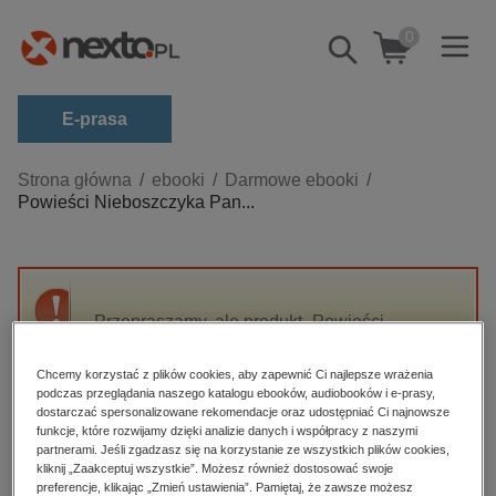
0
Pokaż/schowaj
wyszukiwarkę
E-prasa
Kategorie
Strona główna
ebooki
Darmowe ebooki
Powieści Nieboszczyka Pan...
Zobacz wszystkie E-prasa
budownictwo, aranżacja wnętrz
biznesowe, branżowe, gospodarka
Przepraszamy, ale produkt „Powieści
darmowe wydania
Nieboszczyka Pantofla” nie jest dostępny.
dzienniki
Chcemy korzystać z plików cookies, aby zapewnić Ci najlepsze wrażenia
podczas przeglądania naszego katalogu ebooków, audiobooków i e-prasy,
edukacja
High-contrast mode
dostarczać spersonalizowane rekomendacje oraz udostępniać Ci najnowsze
hobby, sport, rozrywka
funkcje, które rozwijamy dzięki analizie danych i współpracy z naszymi
partnerami. Jeśli zgadzasz się na korzystanie ze wszystkich plików cookies,
Polecane
komputery, internet, technologie, informatyka
kliknij „Zaakceptuj wszystkie”. Możesz również dostosować swoje
preferencje, klikając „Zmień ustawienia”. Pamiętaj, że zawsze możesz