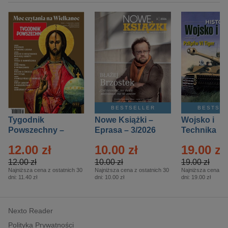
BESTSELLER
BESTSE
Tygodnik
Nowe Książki –
Wojsko i
Powszechny –
Eprasa – 3/2026
Technika
Eprasa – 14/2026
Historia – E
12.00 zł
10.00 zł
19.00 zł
– 2/2026
12.00 zł
10.00 zł
19.00 zł
Najniższa cena z ostatnich 30
Najniższa cena z ostatnich 30
Najniższa cena z o
dni:
11.40 zł
dni:
10.00 zł
dni:
19.00 zł
Nexto Reader
Polityka Prywatności