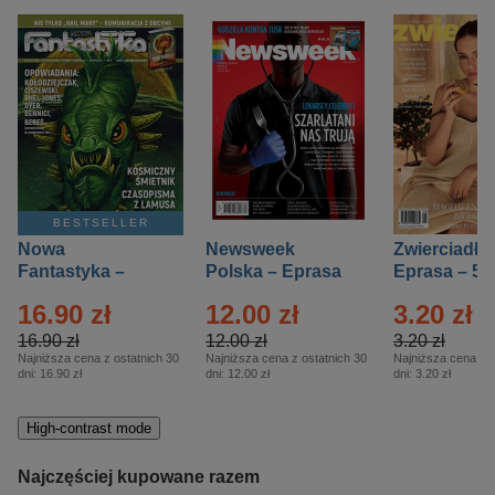
BESTSELLER
Nowa
Newsweek
Zwierciadło
Fantastyka –
Polska – Eprasa
Eprasa – 5/
Eprasa – 5/2026
– 13/2026
16.90 zł
12.00 zł
3.20 zł
16.90 zł
12.00 zł
3.20 zł
Najniższa cena z ostatnich 30
Najniższa cena z ostatnich 30
Najniższa cena z o
dni:
16.90 zł
dni:
12.00 zł
dni:
3.20 zł
High-contrast mode
Najczęściej kupowane razem