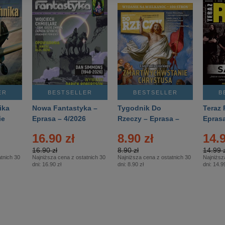
ER
BESTSELLER
BESTSELLER
B
ika
Nowa Fantastyka –
Tygodnik Do
Teraz 
ie
Eprasa – 4/2026
Rzeczy – Eprasa –
Eprasa
rasa
14/2026
16.90 zł
8.90 zł
14.9
16.90 zł
8.90 zł
14.99 z
tnich 30
Najniższa cena z ostatnich 30
Najniższa cena z ostatnich 30
Najniższ
dni:
16.90 zł
dni:
8.90 zł
dni:
14.99