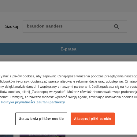
Szukaj
Szukaj
E-prasa
orld of Tanks. Sekrety,...
Zobacz wszystkie E-prasa
polityka, społeczno-informacyjne
stać z plików cookies, aby zapewnić Ci najlepsze wrażenia podczas przeglądania naszego
iobooków i e-prasy, dostarczać spersonalizowane rekomendacje oraz udostępniać Ci najno
psychologiczne
of Tanks. Sekrety, kulisy, skandale” nie jest dostępny.
amy dzięki analizie danych i współpracy z naszymi partnerami. Jeśli zgadzasz się na korzyst
inne
lików cookies, kliknij „Zaakceptuj wszystkie”. Możesz również dostosować swoje preferencje
popularno-naukowe
ienia”. Pamiętaj, że zawsze możesz wycofać swoją zgodę, zmieniając ustawienia cookies lu
Polityka prywatności
Zaufani partnerzy
historia
zdrowie
religie
Ustawienia plików cookie
Akceptuj pliki cookie