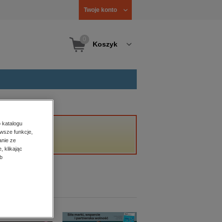
Twoje konto
0
Koszyk
 katalogu
wsze funkcje,
anie ze
, klikając
b