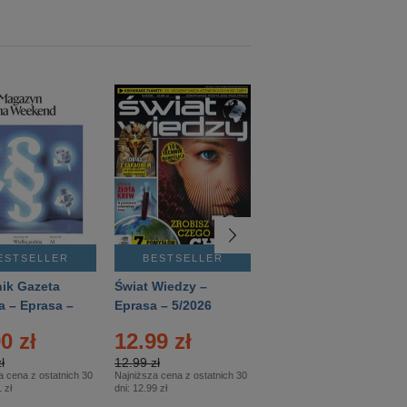
ESTSELLER
BESTSELLER
BESTSELLER
ik Gazeta
Świat Wiedzy –
T3 – Eprasa –
a – Eprasa –
Eprasa – 5/2026
4/2026
26
0 zł
12.99 zł
9.50 zł
ł
12.99 zł
9.50 zł
a cena z ostatnich 30
Najniższa cena z ostatnich 30
Najniższa cena z ostatnich 30
 zł
dni:
12.99 zł
dni:
11.90 zł