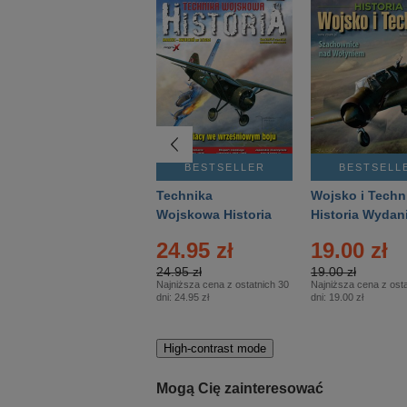
BESTSELLER
BESTSELLER
BESTSELL
Gość Niedzielny -
Technika
Wojsko i Techn
Warszawski –
Wojskowa Historia
Historia Wydan
Eprasa – 14/2026
– Eprasa – 2/2026
Specjalne – Ep
24.95 zł
19.00 zł
– 2/2026
24.95 zł
19.00 zł
Najniższa cena z ostatnich 30
Najniższa cena z osta
dni:
24.95 zł
dni:
19.00 zł
High-contrast mode
Mogą Cię zainteresować