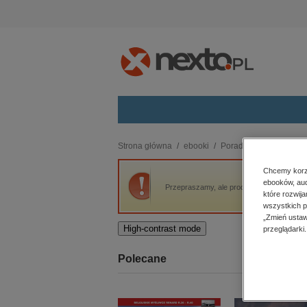
Kategorie
Strona główna
ebooki
Poradniki
Prawda o W
budownictwo, aranżacja wnętrz
Chcemy korzy
ebooków, aud
biznesowe, branżowe, gospodarka
Przepraszamy, ale produkt „Prawda o World 
które rozwij
darmowe wydania
wszystkich p
dzienniki
„Zmień ustaw
High-contrast mode
przeglądarki.
edukacja
hobby, sport, rozrywka
Polecane
komputery, internet, technologie,
informatyka
kobiece, lifestyle, kultura