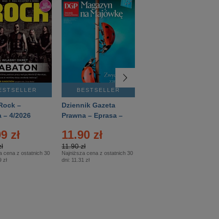
ESTSELLER
BESTSELLER
BESTSELLER
Rock –
Dziennik Gazeta
Świat Wiedzy
 – 4/2026
Prawna – Eprasa –
Historia – Eprasa –
83/2026
2/2026
9 zł
11.90 zł
13.99 zł
ł
11.90 zł
13.99 zł
a cena z ostatnich 30
Najniższa cena z ostatnich 30
Najniższa cena z ostatnich 30
 zł
dni:
11.31 zł
dni:
13.99 zł