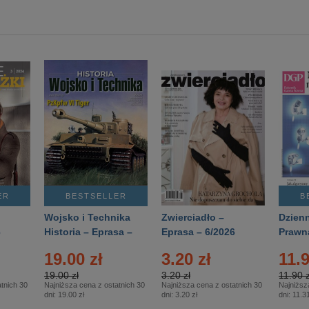
ER
BESTSELLER
B
Wojsko i Technika
Zwierciadło –
Dzienn
6
Historia – Eprasa –
Eprasa – 6/2026
Prawn
2/2026
74/20
19.00 zł
3.20 zł
11.9
19.00 zł
3.20 zł
11.90 z
tnich 30
Najniższa cena z ostatnich 30
Najniższa cena z ostatnich 30
Najniższ
dni:
19.00 zł
dni:
3.20 zł
dni:
11.31