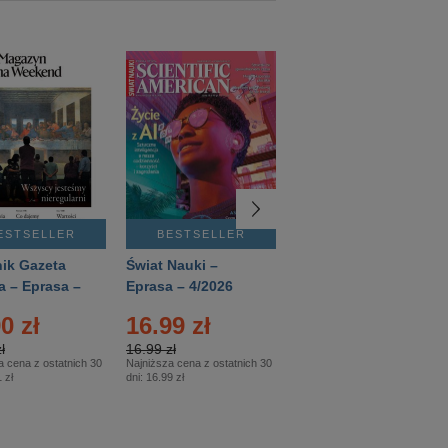
ESTSELLER
BESTSELLER
BESTSELLER
ik Gazeta
Świat Nauki –
Mówią Wieki –
a – Eprasa –
Eprasa – 4/2026
Eprasa – 3/2026
26
0 zł
16.99 zł
12.50 zł
ł
16.99 zł
12.50 zł
a cena z ostatnich 30
Najniższa cena z ostatnich 30
Najniższa cena z ostatnich 30
 zł
dni:
16.99 zł
dni:
12.50 zł