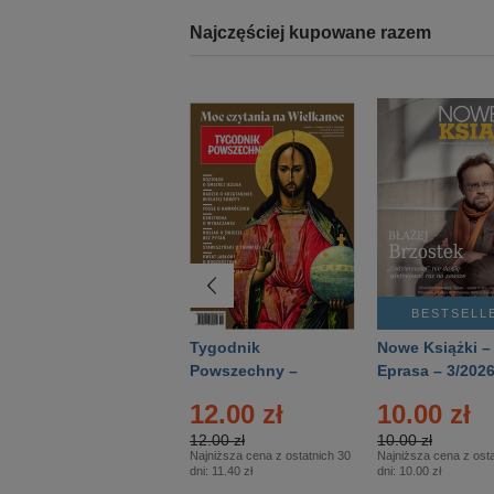
Najczęściej kupowane razem
BESTSELLER
BESTSELL
Technika
Tygodnik
Nowe Książki –
Wojskowa Historia
Powszechny –
Eprasa – 3/202
- Numer specjalny
Eprasa – 14/2026
12.00 zł
10.00 zł
– Eprasa – 2/2026
12.00 zł
10.00 zł
Najniższa cena z ostatnich 30
Najniższa cena z osta
dni:
11.40 zł
dni:
10.00 zł