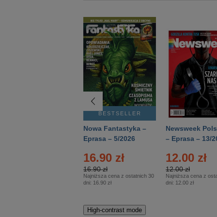
BESTSELLER
BESTSELLER
Deutsch Aktuell –
Nowa Fantastyka –
Newsweek Pols
Eprasa – 2/2026
Eprasa – 5/2026
– Eprasa – 13/2
16.90 zł
12.00 zł
16.90 zł
12.00 zł
Najniższa cena z ostatnich 30
Najniższa cena z osta
dni:
16.90 zł
dni:
12.00 zł
High-contrast mode