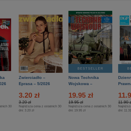
BESTSELLER
B
ka
Zwierciadło –
Nowa Technika
Dzienn
026
Eprasa – 5/2026
Wojskowa –
Prawn
Eprasa – 2/2026
65/20
3.20 zł
19.95 zł
11.9
3.20 zł
19.95 zł
11.90 z
tnich 30
Najniższa cena z ostatnich 30
Najniższa cena z ostatnich 30
Najniższ
dni:
3.20 zł
dni:
19.95 zł
dni:
11.31