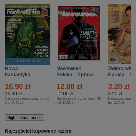
BESTSELLER
Nowa
Newsweek
Zwierciadło
Fantastyka –
Polska – Eprasa
Eprasa – 5/
Eprasa – 5/2026
– 13/2026
16.90 zł
12.00 zł
3.20 zł
16.90 zł
12.00 zł
3.20 zł
Najniższa cena z ostatnich 30
Najniższa cena z ostatnich 30
Najniższa cena z o
dni:
16.90 zł
dni:
12.00 zł
dni:
3.20 zł
High-contrast mode
Najczęściej kupowane razem