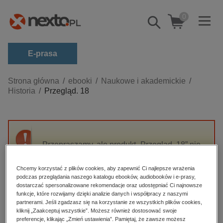
0
Pokaż/schowaj
wyszukiwarkę
E-prasa
Kategorie
Strona główna
ebooki
Naukowe i akademickie
Historia
Przegląd. 18
Zobacz wszystkie E-prasa
budownictwo, aranżacja wnętrz
biznesowe, branżowe, gospodarka
Przepraszamy, ale produkt „Przegląd. 18” nie
darmowe wydania
jest dostępny.
dzienniki
Chcemy korzystać z plików cookies, aby zapewnić Ci najlepsze wrażenia
podczas przeglądania naszego katalogu ebooków, audiobooków i e-prasy,
edukacja
High-contrast mode
dostarczać spersonalizowane rekomendacje oraz udostępniać Ci najnowsze
hobby, sport, rozrywka
funkcje, które rozwijamy dzięki analizie danych i współpracy z naszymi
partnerami. Jeśli zgadzasz się na korzystanie ze wszystkich plików cookies,
Polecane
komputery, internet, technologie, informatyka
kliknij „Zaakceptuj wszystkie”. Możesz również dostosować swoje
preferencje, klikając „Zmień ustawienia”. Pamiętaj, że zawsze możesz