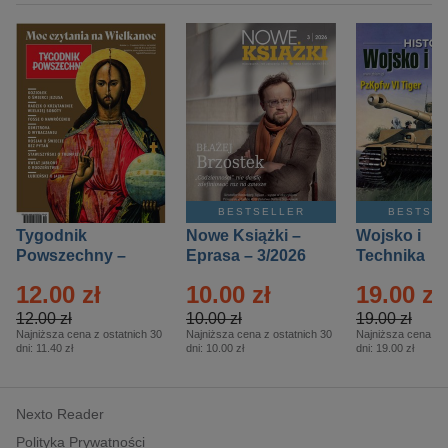
BESTSELLER
BESTSE
Tygodnik
Nowe Książki –
Wojsko i
Powszechny –
Eprasa – 3/2026
Technika
Eprasa – 14/2026
Historia – E
12.00 zł
10.00 zł
19.00 zł
– 2/2026
12.00 zł
10.00 zł
19.00 zł
Najniższa cena z ostatnich 30
Najniższa cena z ostatnich 30
Najniższa cena z o
dni:
11.40 zł
dni:
10.00 zł
dni:
19.00 zł
Nexto Reader
Polityka Prywatności