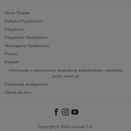
kobiece, lifestyle, kultura
Nexto Reader
polityka, społeczno-informacyjne
Polityka Prywatności
psychologiczne
Regulamin
inne
Regulamin Newslettera
popularno-naukowe
Wymagania Systemowe
historia
Pomoc
zdrowie
Kontakt
religie
Informacja o zakończeniu dystrybucji audiobooków i ebooków
przez nexto.pl
Deklaracja dostępności
Oferta dla firm
Copyright © 2026
e-Kiosk S.A.