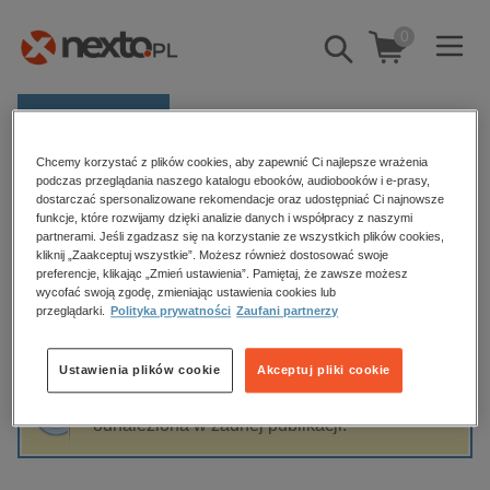
0
Pokaż/schowaj
wyszukiwarkę
E-prasa
Chcemy korzystać z plików cookies, aby zapewnić Ci najlepsze wrażenia
Kategorie
Strona główna
Andrzej Walicki
podczas przeglądania naszego katalogu ebooków, audiobooków i e-prasy,
dostarczać spersonalizowane rekomendacje oraz udostępniać Ci najnowsze
Zobacz wszystkie E-prasa
funkcje, które rozwijamy dzięki analizie danych i współpracy z naszymi
partnerami. Jeśli zgadzasz się na korzystanie ze wszystkich plików cookies,
Andrzej Walicki
kliknij „Zaakceptuj wszystkie”. Możesz również dostosować swoje
budownictwo, aranżacja wnętrz
preferencje, klikając „Zmień ustawienia”. Pamiętaj, że zawsze możesz
biznesowe, branżowe, gospodarka
wycofać swoją zgodę, zmieniając ustawienia cookies lub
przeglądarki.
Polityka prywatności
Zaufani partnerzy
darmowe wydania
Sortowanie
Filtrowanie
dzienniki
Ustawienia plików cookie
Akceptuj pliki cookie
edukacja
Fraza "
Andrzej Walicki
" nie została
hobby, sport, rozrywka
odnaleziona w żadnej publikacji.
komputery, internet, technologie, informatyka