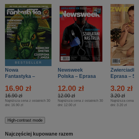
BESTSELLER
Nowa
Newsweek
Zwierciadło
Fantastyka –
Polska – Eprasa
Eprasa – 5/
Eprasa – 5/2026
– 13/2026
16.90 zł
12.00 zł
3.20 zł
16.90 zł
12.00 zł
3.20 zł
Najniższa cena z ostatnich 30
Najniższa cena z ostatnich 30
Najniższa cena z o
dni:
16.90 zł
dni:
12.00 zł
dni:
3.20 zł
High-contrast mode
Najczęściej kupowane razem