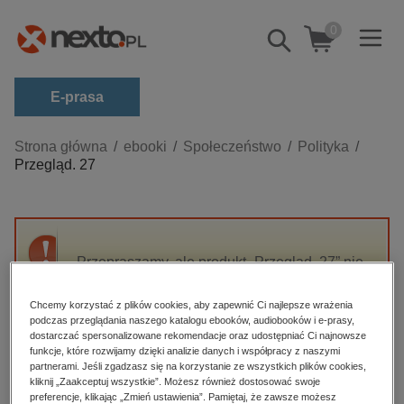
0
Pokaż/schowaj
wyszukiwarkę
E-prasa
Kategorie
Strona główna
ebooki
Społeczeństwo
Polityka
Przegląd. 27
Zobacz wszystkie E-prasa
budownictwo, aranżacja wnętrz
biznesowe, branżowe, gospodarka
Przepraszamy, ale produkt „Przegląd. 27” nie
darmowe wydania
jest dostępny.
dzienniki
Chcemy korzystać z plików cookies, aby zapewnić Ci najlepsze wrażenia
podczas przeglądania naszego katalogu ebooków, audiobooków i e-prasy,
edukacja
High-contrast mode
dostarczać spersonalizowane rekomendacje oraz udostępniać Ci najnowsze
hobby, sport, rozrywka
funkcje, które rozwijamy dzięki analizie danych i współpracy z naszymi
partnerami. Jeśli zgadzasz się na korzystanie ze wszystkich plików cookies,
Polecane
komputery, internet, technologie, informatyka
kliknij „Zaakceptuj wszystkie”. Możesz również dostosować swoje
preferencje, klikając „Zmień ustawienia”. Pamiętaj, że zawsze możesz