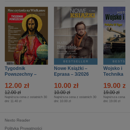
BESTSELLER
BESTSE
Tygodnik
Nowe Książki –
Wojsko i
Powszechny –
Eprasa – 3/2026
Technika
Eprasa – 14/2026
Historia – E
12.00 zł
10.00 zł
19.00 zł
– 2/2026
12.00 zł
10.00 zł
19.00 zł
Najniższa cena z ostatnich 30
Najniższa cena z ostatnich 30
Najniższa cena z o
dni:
11.40 zł
dni:
10.00 zł
dni:
19.00 zł
Nexto Reader
Polityka Prywatności