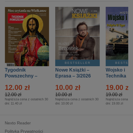
BESTSELLER
BESTSE
Tygodnik
Nowe Książki –
Wojsko i
Powszechny –
Eprasa – 3/2026
Technika
Eprasa – 14/2026
Historia – E
12.00 zł
10.00 zł
19.00 zł
– 2/2026
12.00 zł
10.00 zł
19.00 zł
Najniższa cena z ostatnich 30
Najniższa cena z ostatnich 30
Najniższa cena z o
dni:
11.40 zł
dni:
10.00 zł
dni:
19.00 zł
Nexto Reader
Polityka Prywatności