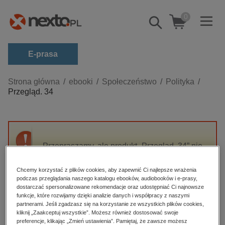
0
Pokaż/schowaj
wyszukiwarkę
E-prasa
Kategorie
Strona główna
ebooki
Społeczeństwo
Polityka
Przegląd. 34
Zobacz wszystkie E-prasa
budownictwo, aranżacja wnętrz
biznesowe, branżowe, gospodarka
Przepraszamy, ale produkt „Przegląd. 34” nie
darmowe wydania
jest dostępny.
dzienniki
Chcemy korzystać z plików cookies, aby zapewnić Ci najlepsze wrażenia
podczas przeglądania naszego katalogu ebooków, audiobooków i e-prasy,
edukacja
High-contrast mode
dostarczać spersonalizowane rekomendacje oraz udostępniać Ci najnowsze
hobby, sport, rozrywka
funkcje, które rozwijamy dzięki analizie danych i współpracy z naszymi
partnerami. Jeśli zgadzasz się na korzystanie ze wszystkich plików cookies,
Polecane
komputery, internet, technologie, informatyka
kliknij „Zaakceptuj wszystkie”. Możesz również dostosować swoje
preferencje, klikając „Zmień ustawienia”. Pamiętaj, że zawsze możesz