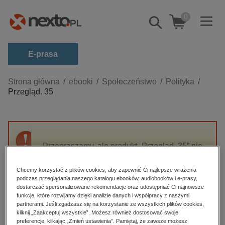
0
Pokaż/schowaj
wyszukiwarkę
E-prasa
Kategorie
Strona główna
ebooki
Społeczeństwo
Polityka
Przegląd. 35
Zobacz wszystkie E-prasa
budownictwo, aranżacja wnętrz
biznesowe, branżowe, gospodarka
Przepraszamy, ale produkt „Przegląd. 35” nie
darmowe wydania
jest dostępny.
dzienniki
Chcemy korzystać z plików cookies, aby zapewnić Ci najlepsze wrażenia
podczas przeglądania naszego katalogu ebooków, audiobooków i e-prasy,
edukacja
High-contrast mode
dostarczać spersonalizowane rekomendacje oraz udostępniać Ci najnowsze
hobby, sport, rozrywka
funkcje, które rozwijamy dzięki analizie danych i współpracy z naszymi
partnerami. Jeśli zgadzasz się na korzystanie ze wszystkich plików cookies,
Polecane
komputery, internet, technologie, informatyka
kliknij „Zaakceptuj wszystkie”. Możesz również dostosować swoje
preferencje, klikając „Zmień ustawienia”. Pamiętaj, że zawsze możesz