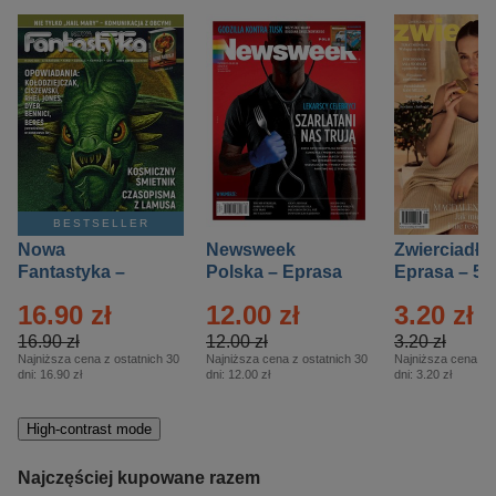
BESTSELLER
Nowa
Newsweek
Zwierciadło
Fantastyka –
Polska – Eprasa
Eprasa – 5/
Eprasa – 5/2026
– 13/2026
16.90 zł
12.00 zł
3.20 zł
16.90 zł
12.00 zł
3.20 zł
Najniższa cena z ostatnich 30
Najniższa cena z ostatnich 30
Najniższa cena z o
dni:
16.90 zł
dni:
12.00 zł
dni:
3.20 zł
High-contrast mode
Najczęściej kupowane razem