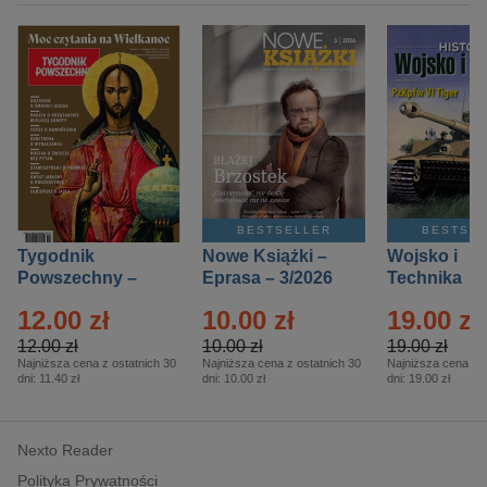
BESTSELLER
BESTSE
Tygodnik
Nowe Książki –
Wojsko i
Powszechny –
Eprasa – 3/2026
Technika
Eprasa – 14/2026
Historia – E
12.00 zł
10.00 zł
19.00 zł
– 2/2026
12.00 zł
10.00 zł
19.00 zł
Najniższa cena z ostatnich 30
Najniższa cena z ostatnich 30
Najniższa cena z o
dni:
11.40 zł
dni:
10.00 zł
dni:
19.00 zł
Nexto Reader
Polityka Prywatności