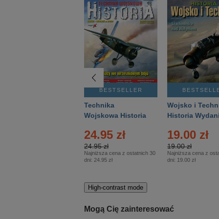
BESTSELLER
BESTSELLER
BESTSELL
Gość Niedzielny -
Technika
Wojsko i Techn
Warszawski –
Wojskowa Historia
Historia Wydan
Eprasa – 14/2026
– Eprasa – 2/2026
Specjalne – Ep
24.95 zł
19.00 zł
– 2/2026
24.95 zł
19.00 zł
Najniższa cena z ostatnich 30
Najniższa cena z osta
dni:
24.95 zł
dni:
19.00 zł
High-contrast mode
Mogą Cię zainteresować