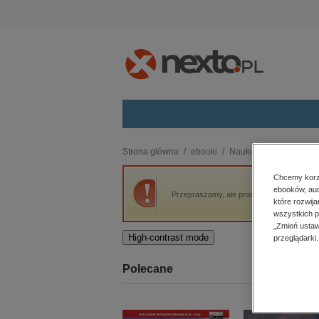
Kategorie
Strona główna
ebooki
Naukowe i akademicki
budownictwo, aranżacja wnętrz
Chcemy korzy
ebooków, aud
biznesowe, branżowe, gospodarka
Przepraszamy, ale produkt „Świat matematyki
które rozwij
darmowe wydania
wszystkich p
dzienniki
„Zmień ustaw
High-contrast mode
przeglądarki.
edukacja
hobby, sport, rozrywka
Polecane
komputery, internet, technologie,
informatyka
kobiece, lifestyle, kultura