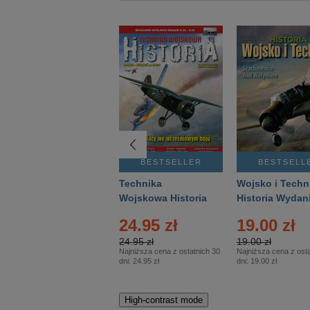
BESTSELLER
BESTSELLER
BESTSELL
Gość Niedzielny -
Technika
Wojsko i Techn
Warszawski –
Wojskowa Historia
Historia Wydan
Eprasa – 14/2026
– Eprasa – 2/2026
Specjalne – Ep
24.95 zł
19.00 zł
– 2/2026
24.95 zł
19.00 zł
Najniższa cena z ostatnich 30
Najniższa cena z osta
dni:
24.95 zł
dni:
19.00 zł
High-contrast mode