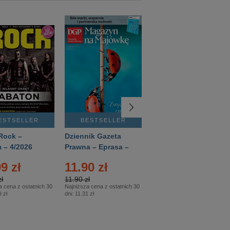
ESTSELLER
BESTSELLER
BESTSELLER
Rock –
Dziennik Gazeta
Świat Wiedzy
 – 4/2026
Prawna – Eprasa –
Historia – Eprasa –
83/2026
2/2026
9 zł
11.90 zł
13.99 zł
ł
11.90 zł
13.99 zł
a cena z ostatnich 30
Najniższa cena z ostatnich 30
Najniższa cena z ostatnich 30
 zł
dni:
11.31 zł
dni:
13.99 zł