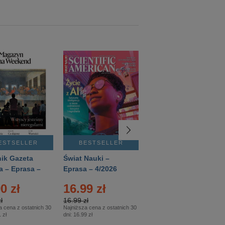
ESTSELLER
BESTSELLER
BESTSELLER
ik Gazeta
Świat Nauki –
Mówią Wieki –
a – Eprasa –
Eprasa – 4/2026
Eprasa – 3/2026
26
0 zł
16.99 zł
12.50 zł
ł
16.99 zł
12.50 zł
a cena z ostatnich 30
Najniższa cena z ostatnich 30
Najniższa cena z ostatnich 30
 zł
dni:
16.99 zł
dni:
12.50 zł