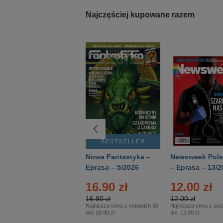
Najczęściej kupowane razem
BESTSELLER
BESTSELLER
Deutsch Aktuell –
Nowa Fantastyka –
Newsweek Pols
Eprasa – 2/2026
Eprasa – 5/2026
– Eprasa – 13/2
16.90 zł
12.00 zł
16.90 zł
12.00 zł
Najniższa cena z ostatnich 30
Najniższa cena z osta
dni:
16.90 zł
dni:
12.00 zł