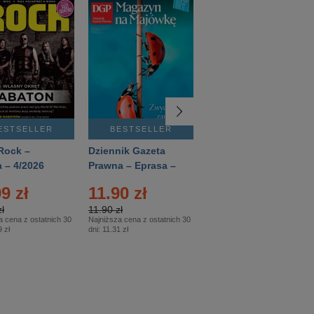
ESTSELLER
BESTSELLER
BESTSELLER
Rock –
Dziennik Gazeta
Świat Wiedzy
 – 4/2026
Prawna – Eprasa –
Historia – Eprasa –
83/2026
2/2026
9 zł
11.90 zł
13.99 zł
ł
11.90 zł
13.99 zł
a cena z ostatnich 30
Najniższa cena z ostatnich 30
Najniższa cena z ostatnich 30
 zł
dni:
11.31 zł
dni:
13.99 zł