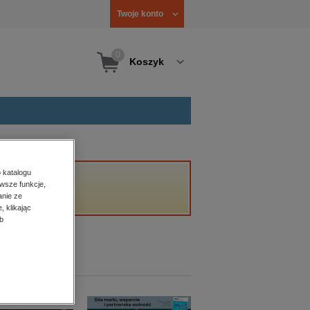
Twoje konto
0
Koszyk
 katalogu
wsze funkcje,
anie ze
, klikając
b