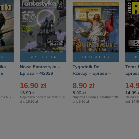
ER
BESTSELLER
BESTSELLER
B
ika
Nowa Fantastyka –
Tygodnik Do
Teraz 
ie
Eprasa – 4/2026
Rzeczy – Eprasa –
Eprasa
rasa
14/2026
16.90 zł
8.90 zł
14.9
16.90 zł
8.90 zł
14.99 z
tnich 30
Najniższa cena z ostatnich 30
Najniższa cena z ostatnich 30
Najniższ
dni:
16.90 zł
dni:
8.90 zł
dni:
14.99