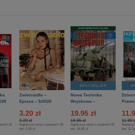
BESTSELLER
B
ka
Zwierciadło –
Nowa Technika
Dzienn
026
Eprasa – 5/2026
Wojskowa –
Prawn
Eprasa – 2/2026
65/20
3.20 zł
19.95 zł
11.9
3.20 zł
19.95 zł
11.90 z
tnich 30
Najniższa cena z ostatnich 30
Najniższa cena z ostatnich 30
Najniższ
dni:
3.20 zł
dni:
19.95 zł
dni:
11.31