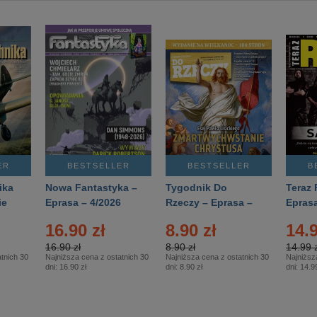
ER
BESTSELLER
BESTSELLER
B
ika
Nowa Fantastyka –
Tygodnik Do
Teraz 
ie
Eprasa – 4/2026
Rzeczy – Eprasa –
Eprasa
rasa
14/2026
16.90 zł
8.90 zł
14.9
16.90 zł
8.90 zł
14.99 z
tnich 30
Najniższa cena z ostatnich 30
Najniższa cena z ostatnich 30
Najniższ
dni:
16.90 zł
dni:
8.90 zł
dni:
14.99