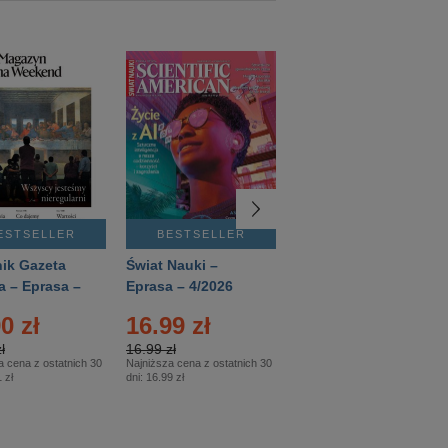
ESTSELLER
BESTSELLER
BESTSELLER
ik Gazeta
Świat Nauki –
Mówią Wieki –
a – Eprasa –
Eprasa – 4/2026
Eprasa – 3/2026
26
0 zł
16.99 zł
12.50 zł
ł
16.99 zł
12.50 zł
a cena z ostatnich 30
Najniższa cena z ostatnich 30
Najniższa cena z ostatnich 30
 zł
dni:
16.99 zł
dni:
12.50 zł