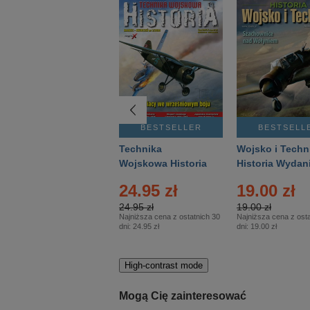
BESTSELLER
BESTSELLER
BESTSELL
Gość Niedzielny -
Technika
Wojsko i Techn
Warszawski –
Wojskowa Historia
Historia Wydan
Eprasa – 14/2026
– Eprasa – 2/2026
Specjalne – Ep
24.95 zł
19.00 zł
– 2/2026
24.95 zł
19.00 zł
Najniższa cena z ostatnich 30
Najniższa cena z osta
dni:
24.95 zł
dni:
19.00 zł
High-contrast mode
Mogą Cię zainteresować