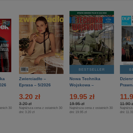
BESTSELLER
B
ka
Zwierciadło –
Nowa Technika
Dzienn
026
Eprasa – 5/2026
Wojskowa –
Prawn
Eprasa – 2/2026
65/20
3.20 zł
19.95 zł
11.9
3.20 zł
19.95 zł
11.90 z
tnich 30
Najniższa cena z ostatnich 30
Najniższa cena z ostatnich 30
Najniższ
dni:
3.20 zł
dni:
19.95 zł
dni:
11.31