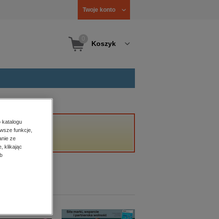
Twoje konto
0
Koszyk
 katalogu
wsze funkcje,
anie ze
, klikając
b