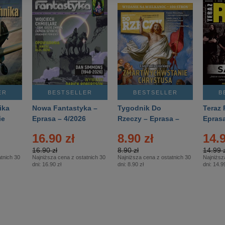
ER
BESTSELLER
BESTSELLER
B
ika
Nowa Fantastyka –
Tygodnik Do
Teraz 
ie
Eprasa – 4/2026
Rzeczy – Eprasa –
Eprasa
rasa
14/2026
16.90 zł
8.90 zł
14.9
16.90 zł
8.90 zł
14.99 z
tnich 30
Najniższa cena z ostatnich 30
Najniższa cena z ostatnich 30
Najniższ
dni:
16.90 zł
dni:
8.90 zł
dni:
14.99