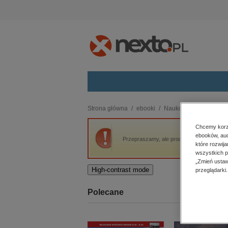
Kategorie
Strona główna
ebooki
Naukowe i akademicki
budownictwo, aranżacja wnętrz
Chcemy korzy
ebooków, aud
biznesowe, branżowe, gospodarka
Przepraszamy, ale produkt „Szumią, trzeszc
które rozwij
darmowe wydania
wszystkich p
dzienniki
„Zmień ustaw
High-contrast mode
przeglądarki.
edukacja
hobby, sport, rozrywka
Polecane
komputery, internet, technologie,
informatyka
kobiece, lifestyle, kultura