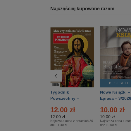
Najczęściej kupowane razem
BESTSELLER
BESTSELL
Technika
Tygodnik
Nowe Książki –
Wojskowa Historia
Powszechny –
Eprasa – 3/202
- Numer specjalny
Eprasa – 14/2026
12.00 zł
10.00 zł
– Eprasa – 2/2026
12.00 zł
10.00 zł
Najniższa cena z ostatnich 30
Najniższa cena z osta
dni:
11.40 zł
dni:
10.00 zł