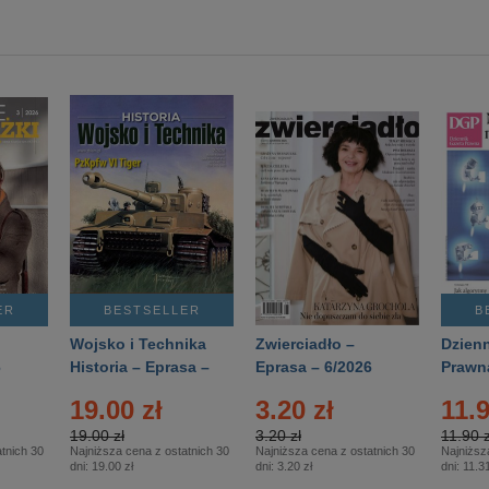
ER
BESTSELLER
B
Wojsko i Technika
Zwierciadło –
Dzienn
6
Historia – Eprasa –
Eprasa – 6/2026
Prawn
2/2026
74/20
19.00 zł
3.20 zł
11.9
19.00 zł
3.20 zł
11.90 z
tnich 30
Najniższa cena z ostatnich 30
Najniższa cena z ostatnich 30
Najniższ
dni:
19.00 zł
dni:
3.20 zł
dni:
11.31