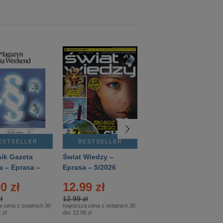
ESTSELLER
BESTSELLER
BESTSELLER
ik Gazeta
Świat Wiedzy –
T3 – Eprasa –
a – Eprasa –
Eprasa – 5/2026
4/2026
26
0 zł
12.99 zł
9.50 zł
ł
12.99 zł
9.50 zł
a cena z ostatnich 30
Najniższa cena z ostatnich 30
Najniższa cena z ostatnich 30
 zł
dni:
12.99 zł
dni:
11.90 zł