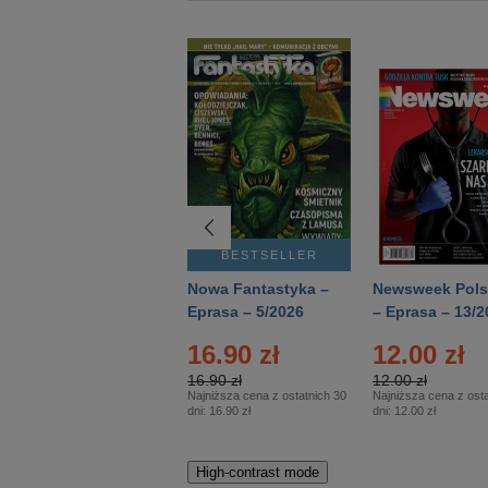
BESTSELLER
BESTSELLER
Deutsch Aktuell –
Nowa Fantastyka –
Newsweek Pols
Eprasa – 2/2026
Eprasa – 5/2026
– Eprasa – 13/2
16.90 zł
12.00 zł
16.90 zł
12.00 zł
Najniższa cena z ostatnich 30
Najniższa cena z osta
dni:
16.90 zł
dni:
12.00 zł
High-contrast mode