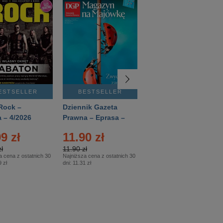
ESTSELLER
BESTSELLER
BESTSELLER
Rock –
Dziennik Gazeta
Świat Wiedzy
 – 4/2026
Prawna – Eprasa –
Historia – Eprasa –
83/2026
2/2026
9 zł
11.90 zł
13.99 zł
ł
11.90 zł
13.99 zł
a cena z ostatnich 30
Najniższa cena z ostatnich 30
Najniższa cena z ostatnich 30
 zł
dni:
11.31 zł
dni:
13.99 zł