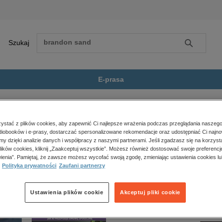
Szukaj
Szukaj
E-prasa
e
Literaturoznawstwo, językoznawstwo
Szumią, trzeszczą i szeleszczą....
Zobacz wszystkie E-prasa
polityka, społeczno-informacyjne
stać z plików cookies, aby zapewnić Ci najlepsze wrażenia podczas przeglądania naszego
iobooków i e-prasy, dostarczać spersonalizowane rekomendacje oraz udostępniać Ci najno
psychologiczne
zą i szeleszczą. O polskiej fonetyce dla dzieci i młodzieży” nie jest dostępny.
amy dzięki analizie danych i współpracy z naszymi partnerami. Jeśli zgadzasz się na korzyst
inne
lików cookies, kliknij „Zaakceptuj wszystkie”. Możesz również dostosować swoje preferencje
popularno-naukowe
ienia”. Pamiętaj, że zawsze możesz wycofać swoją zgodę, zmieniając ustawienia cookies lu
Polityka prywatności
Zaufani partnerzy
historia
zdrowie
religie
Ustawienia plików cookie
Akceptuj pliki cookie