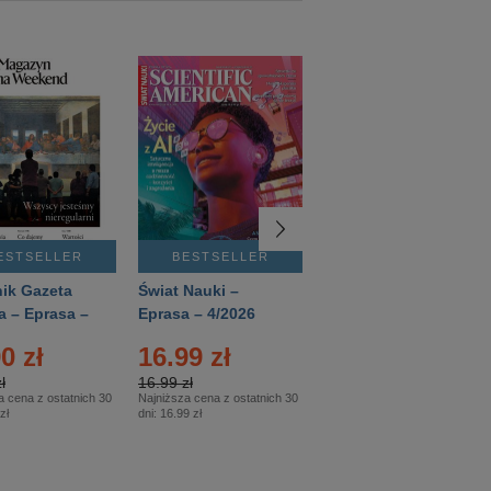
ESTSELLER
BESTSELLER
BESTSELLER
ik Gazeta
Świat Nauki –
Mówią Wieki –
a – Eprasa –
Eprasa – 4/2026
Eprasa – 3/2026
26
0 zł
16.99 zł
12.50 zł
ł
16.99 zł
12.50 zł
a cena z ostatnich 30
Najniższa cena z ostatnich 30
Najniższa cena z ostatnich 30
zł
dni:
16.99 zł
dni:
12.50 zł