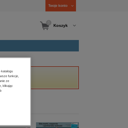
Twoje konto
0
Koszyk
 katalogu
wsze funkcje,
anie ze
, klikając
b