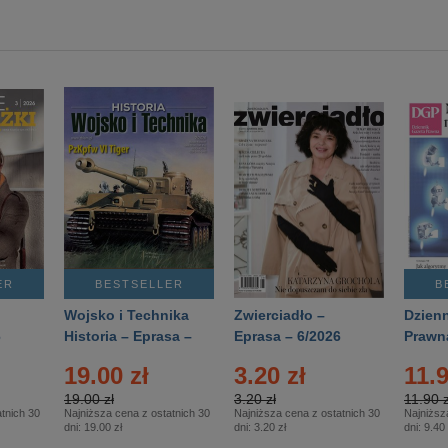
ER
BESTSELLER
B
Wojsko i Technika
Zwierciadło –
Dzienn
6
Historia – Eprasa –
Eprasa – 6/2026
Prawn
2/2026
74/20
19.00 zł
3.20 zł
11.9
19.00 zł
3.20 zł
11.90 z
tnich 30
Najniższa cena z ostatnich 30
Najniższa cena z ostatnich 30
Najniższ
dni:
19.00 zł
dni:
3.20 zł
dni:
9.40 