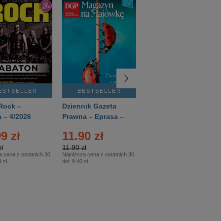
ESTSELLER
BESTSELLER
BESTSELLER
Rock –
Dziennik Gazeta
Świat Wiedzy
 – 4/2026
Prawna – Eprasa –
Historia – Eprasa –
83/2026
2/2026
9 zł
11.90 zł
13.99 zł
ł
11.90 zł
13.99 zł
a cena z ostatnich 30
Najniższa cena z ostatnich 30
Najniższa cena z ostatnich 30
 zł
dni:
9.40 zł
dni:
13.99 zł