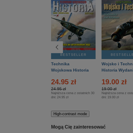
BESTSELLER
BESTSELLER
BESTSELL
Gość Niedzielny -
Technika
Wojsko i Techn
Warszawski –
Wojskowa Historia
Historia Wydan
Eprasa – 14/2026
– Eprasa – 2/2026
Specjalne – Ep
24.95 zł
19.00 zł
– 2/2026
24.95 zł
19.00 zł
Najniższa cena z ostatnich 30
Najniższa cena z osta
dni:
24.95 zł
dni:
19.00 zł
High-contrast mode
Mogą Cię zainteresować