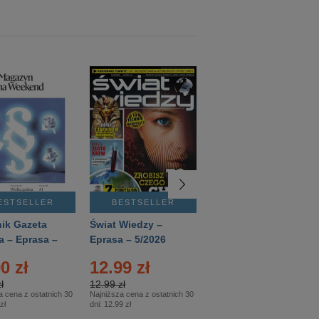
ESTSELLER
BESTSELLER
BESTSELLER
ik Gazeta
Świat Wiedzy –
T3 – Eprasa –
a – Eprasa –
Eprasa – 5/2026
4/2026
26
0 zł
12.99 zł
9.50 zł
ł
12.99 zł
9.50 zł
a cena z ostatnich 30
Najniższa cena z ostatnich 30
Najniższa cena z ostatnich 30
zł
dni:
12.99 zł
dni:
11.90 zł