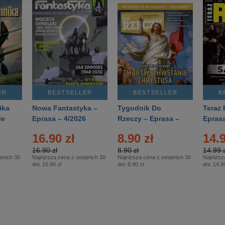
ER
BESTSELLER
BESTSELLER
B
ika
Nowa Fantastyka –
Tygodnik Do
Teraz 
ie
Eprasa – 4/2026
Rzeczy – Eprasa –
Eprasa
rasa
14/2026
16.90 zł
8.90 zł
14.9
16.90 zł
8.90 zł
14.99 z
tnich 30
Najniższa cena z ostatnich 30
Najniższa cena z ostatnich 30
Najniższ
dni:
16.90 zł
dni:
8.90 zł
dni:
14.99