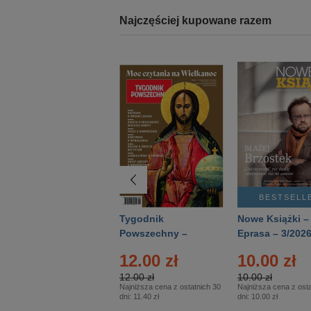
Najczęściej kupowane razem
BESTSELLER
BESTSELL
Technika
Tygodnik
Nowe Książki –
Wojskowa Historia
Powszechny –
Eprasa – 3/202
- Numer specjalny
Eprasa – 14/2026
12.00 zł
10.00 zł
– Eprasa – 2/2026
12.00 zł
10.00 zł
Najniższa cena z ostatnich 30
Najniższa cena z osta
dni:
11.40 zł
dni:
10.00 zł