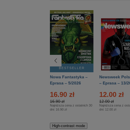
BESTSELLER
BESTSELLER
Deutsch Aktuell –
Nowa Fantastyka –
Newsweek Pols
Eprasa – 2/2026
Eprasa – 5/2026
– Eprasa – 13/2
16.90 zł
12.00 zł
16.90 zł
12.00 zł
Najniższa cena z ostatnich 30
Najniższa cena z osta
dni:
16.90 zł
dni:
12.00 zł
High-contrast mode