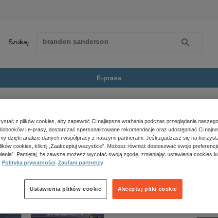
Szukaj
Szukaj
E-prasa
ller
Tajemnica domu Helclów
Zobacz wszystkie E-prasa
polityka, społeczno-informacyjne
stać z plików cookies, aby zapewnić Ci najlepsze wrażenia podczas przeglądania naszego
iobooków i e-prasy, dostarczać spersonalizowane rekomendacje oraz udostępniać Ci najno
psychologiczne
u Helclów” nie jest dostępny.
amy dzięki analizie danych i współpracy z naszymi partnerami. Jeśli zgadzasz się na korzyst
inne
lików cookies, kliknij „Zaakceptuj wszystkie”. Możesz również dostosować swoje preferencje
popularno-naukowe
ienia”. Pamiętaj, że zawsze możesz wycofać swoją zgodę, zmieniając ustawienia cookies lu
Polityka prywatności
Zaufani partnerzy
historia
zdrowie
religie
Ustawienia plików cookie
Akceptuj pliki cookie