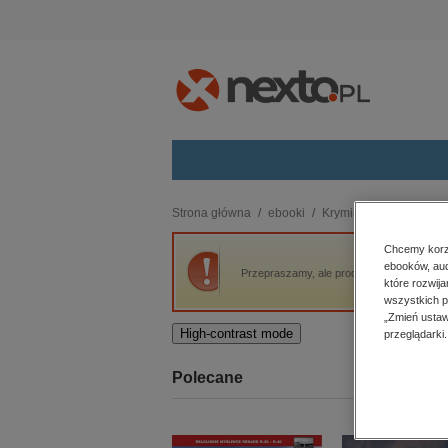
Kategorie
Strona główna
ebooki
Kryminał, sensacja, thri
budownictwo, aranżacja wnętrz
Chcemy korzy
ebooków, aud
biznesowe, branżowe, gospodarka
Przepraszamy, ale produkt „Tajemnica dom
które rozwij
darmowe wydania
wszystkich p
dzienniki
„Zmień ustaw
High-contrast mode
przeglądarki.
edukacja
hobby, sport, rozrywka
Polecane
komputery, internet, technologie,
informatyka
kobiece, lifestyle, kultura