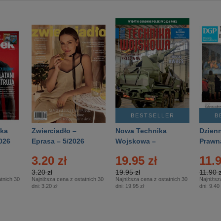
BESTSELLER
B
ka
Zwierciadło –
Nowa Technika
Dzienn
026
Eprasa – 5/2026
Wojskowa –
Prawn
Eprasa – 2/2026
65/20
3.20 zł
19.95 zł
11.9
3.20 zł
19.95 zł
11.90 z
tnich 30
Najniższa cena z ostatnich 30
Najniższa cena z ostatnich 30
Najniższ
dni:
3.20 zł
dni:
19.95 zł
dni:
9.40 