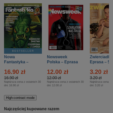
BESTSELLER
Nowa
Newsweek
Zwierciadło
Fantastyka –
Polska – Eprasa
Eprasa – 5/
Eprasa – 5/2026
– 13/2026
16.90 zł
12.00 zł
3.20 zł
16.90 zł
12.00 zł
3.20 zł
Najniższa cena z ostatnich 30
Najniższa cena z ostatnich 30
Najniższa cena z o
dni:
16.90 zł
dni:
12.00 zł
dni:
3.20 zł
High-contrast mode
Najczęściej kupowane razem