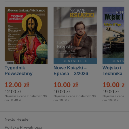
BESTSELLER
BESTSE
Tygodnik
Nowe Książki –
Wojsko i
Powszechny –
Eprasa – 3/2026
Technika
Eprasa – 14/2026
Historia – E
12.00 zł
10.00 zł
19.00 zł
– 2/2026
12.00 zł
10.00 zł
19.00 zł
Najniższa cena z ostatnich 30
Najniższa cena z ostatnich 30
Najniższa cena z o
dni:
11.40 zł
dni:
10.00 zł
dni:
19.00 zł
Nexto Reader
Polityka Prywatności