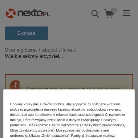
0
Pokaż/schowaj
wyszukiwarkę
E-prasa
Kategorie
Strona główna
ebooki
Inne
Wielkie sekrety arcydzieł...
Zobacz wszystkie E-prasa
budownictwo, aranżacja wnętrz
biznesowe, branżowe, gospodarka
Przepraszamy, ale produkt „Wielkie sekrety
darmowe wydania
arcydzieł sztuki” nie jest dostępny.
dzienniki
Chcemy korzystać z plików cookies, aby zapewnić Ci najlepsze wrażenia
podczas przeglądania naszego katalogu ebooków, audiobooków i e-prasy,
edukacja
High-contrast mode
dostarczać spersonalizowane rekomendacje oraz udostępniać Ci najnowsze
hobby, sport, rozrywka
funkcje, które rozwijamy dzięki analizie danych i współpracy z naszymi
partnerami. Jeśli zgadzasz się na korzystanie ze wszystkich plików cookies,
Polecane
komputery, internet, technologie, informatyka
kliknij „Zaakceptuj wszystkie”. Możesz również dostosować swoje
preferencje, klikając „Zmień ustawienia”. Pamiętaj, że zawsze możesz