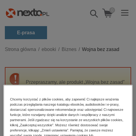
0
Pokaż/schowaj
wyszukiwarkę
E-prasa
Kategorie
Strona główna
ebooki
Biznes
Wojna bez zasad
Zobacz wszystkie E-prasa
budownictwo, aranżacja wnętrz
biznesowe, branżowe, gospodarka
Przepraszamy, ale produkt „Wojna bez zasad”
nie jest dostępny.
darmowe wydania
dzienniki
Chcemy korzystać z plików cookies, aby zapewnić Ci najlepsze wrażenia
podczas przeglądania naszego katalogu ebooków, audiobooków i e-prasy,
High-contrast mode
edukacja
dostarczać spersonalizowane rekomendacje oraz udostępniać Ci najnowsze
funkcje, które rozwijamy dzięki analizie danych i współpracy z naszymi
hobby, sport, rozrywka
Polecane
partnerami. Jeśli zgadzasz się na korzystanie ze wszystkich plików cookies,
kliknij „Zaakceptuj wszystkie”. Możesz również dostosować swoje
komputery, internet, technologie, informatyka
preferencje, klikając „Zmień ustawienia”. Pamiętaj, że zawsze możesz
wycofać swoją zgodę, zmieniając ustawienia cookies lub