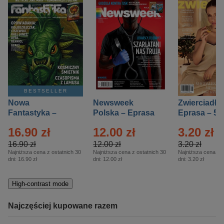
BESTSELLER
Nowa
Newsweek
Zwierciadło
Fantastyka –
Polska – Eprasa
Eprasa – 5/
Eprasa – 5/2026
– 13/2026
16.90 zł
12.00 zł
3.20 zł
16.90 zł
12.00 zł
3.20 zł
Najniższa cena z ostatnich 30
Najniższa cena z ostatnich 30
Najniższa cena z o
dni:
16.90 zł
dni:
12.00 zł
dni:
3.20 zł
High-contrast mode
Najczęściej kupowane razem