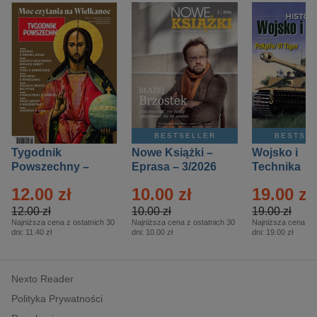
BESTSELLER
BESTSE
Tygodnik
Nowe Książki –
Wojsko i
Powszechny –
Eprasa – 3/2026
Technika
Eprasa – 14/2026
Historia – E
12.00 zł
10.00 zł
19.00 zł
– 2/2026
12.00 zł
10.00 zł
19.00 zł
Najniższa cena z ostatnich 30
Najniższa cena z ostatnich 30
Najniższa cena z o
dni:
11.40 zł
dni:
10.00 zł
dni:
19.00 zł
Nexto Reader
Polityka Prywatności