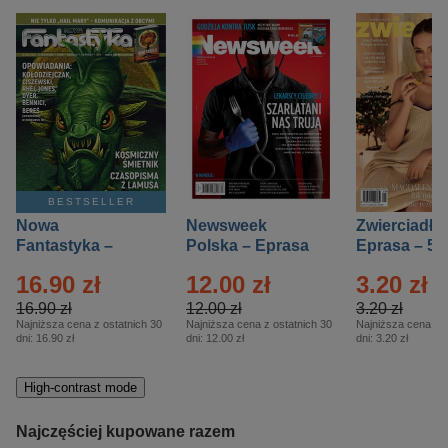
BESTSELLER
Nowa
Newsweek
Zwierciadło
Fantastyka –
Polska – Eprasa
Eprasa – 5/
Eprasa – 5/2026
– 13/2026
16.90 zł
12.00 zł
3.20 zł
16.90 zł
12.00 zł
3.20 zł
Najniższa cena z ostatnich 30
Najniższa cena z ostatnich 30
Najniższa cena z o
dni:
16.90 zł
dni:
12.00 zł
dni:
3.20 zł
High-contrast mode
Najczęściej kupowane razem