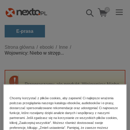
0
Pokaż/schowaj
wyszukiwarkę
E-prasa
Kategorie
Strona główna
ebooki
Inne
Wojownicy: Niebo w strzęp...
Zobacz wszystkie E-prasa
budownictwo, aranżacja wnętrz
biznesowe, branżowe, gospodarka
Przepraszamy, ale produkt „Wojownicy: Niebo
darmowe wydania
w strzępach” nie jest dostępny.
dzienniki
Chcemy korzystać z plików cookies, aby zapewnić Ci najlepsze wrażenia
podczas przeglądania naszego katalogu ebooków, audiobooków i e-prasy,
edukacja
High-contrast mode
dostarczać spersonalizowane rekomendacje oraz udostępniać Ci najnowsze
hobby, sport, rozrywka
funkcje, które rozwijamy dzięki analizie danych i współpracy z naszymi
partnerami. Jeśli zgadzasz się na korzystanie ze wszystkich plików cookies,
Polecane
komputery, internet, technologie, informatyka
kliknij „Zaakceptuj wszystkie”. Możesz również dostosować swoje
preferencje, klikając „Zmień ustawienia”. Pamiętaj, że zawsze możesz