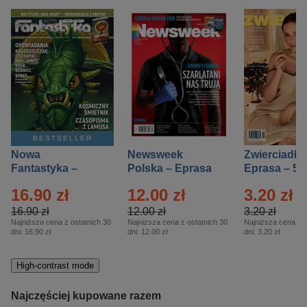
BESTSELLER
Nowa
Newsweek
Zwierciadło
Fantastyka –
Polska – Eprasa
Eprasa – 5/
Eprasa – 5/2026
– 13/2026
16.90 zł
12.00 zł
3.20 zł
16.90 zł
12.00 zł
3.20 zł
Najniższa cena z ostatnich 30
Najniższa cena z ostatnich 30
Najniższa cena z o
dni:
16.90 zł
dni:
12.00 zł
dni:
3.20 zł
High-contrast mode
Najczęściej kupowane razem