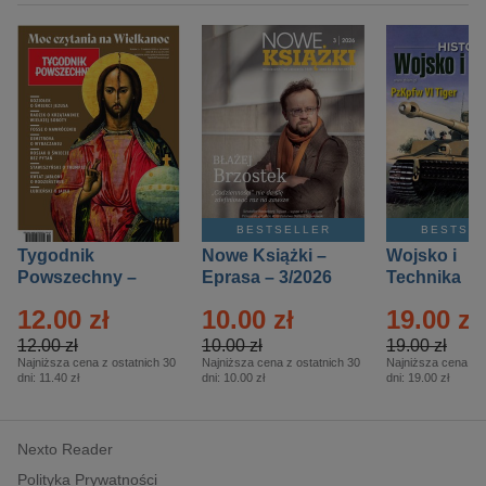
BESTSELLER
BESTSE
Tygodnik
Nowe Książki –
Wojsko i
Powszechny –
Eprasa – 3/2026
Technika
Eprasa – 14/2026
Historia – E
12.00 zł
10.00 zł
19.00 zł
– 2/2026
12.00 zł
10.00 zł
19.00 zł
Najniższa cena z ostatnich 30
Najniższa cena z ostatnich 30
Najniższa cena z o
dni:
11.40 zł
dni:
10.00 zł
dni:
19.00 zł
Nexto Reader
Polityka Prywatności