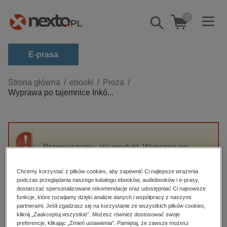
0
Pokaż/schowaj
wyszukiwarkę
E-prasa
Kategorie
Strona główna
ebooki
Proza
Wyprawa po tajemnice Inkó...
Zobacz wszystkie E-prasa
budownictwo, aranżacja wnętrz
biznesowe, branżowe, gospodarka
Przepraszamy, ale produkt „Wyprawa po
darmowe wydania
tajemnice Inków” nie jest dostępny.
dzienniki
Chcemy korzystać z plików cookies, aby zapewnić Ci najlepsze wrażenia
podczas przeglądania naszego katalogu ebooków, audiobooków i e-prasy,
edukacja
High-contrast mode
dostarczać spersonalizowane rekomendacje oraz udostępniać Ci najnowsze
hobby, sport, rozrywka
funkcje, które rozwijamy dzięki analizie danych i współpracy z naszymi
partnerami. Jeśli zgadzasz się na korzystanie ze wszystkich plików cookies,
Polecane
komputery, internet, technologie, informatyka
kliknij „Zaakceptuj wszystkie”. Możesz również dostosować swoje
preferencje, klikając „Zmień ustawienia”. Pamiętaj, że zawsze możesz