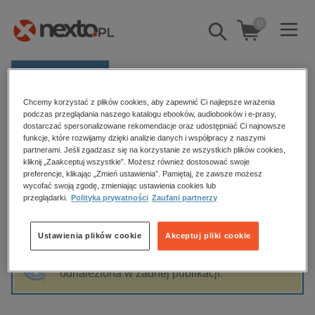
0
Pokaż/schowaj
wyszukiwarkę
E-prasa
Chcemy korzystać z plików cookies, aby zapewnić Ci najlepsze wrażenia
Kategorie
Strona główna
Claudia Gudelius
podczas przeglądania naszego katalogu ebooków, audiobooków i e-prasy,
dostarczać spersonalizowane rekomendacje oraz udostępniać Ci najnowsze
Zobacz wszystkie E-prasa
funkcje, które rozwijamy dzięki analizie danych i współpracy z naszymi
partnerami. Jeśli zgadzasz się na korzystanie ze wszystkich plików cookies,
Claudia Gudelius
kliknij „Zaakceptuj wszystkie”. Możesz również dostosować swoje
budownictwo, aranżacja wnętrz
preferencje, klikając „Zmień ustawienia”. Pamiętaj, że zawsze możesz
wycofać swoją zgodę, zmieniając ustawienia cookies lub
biznesowe, branżowe, gospodarka
przeglądarki.
Polityka prywatności
Zaufani partnerzy
darmowe wydania
Sortowanie
Filtrowanie
dzienniki
Ustawienia plików cookie
Akceptuj pliki cookie
edukacja
Fraza "
Claudia Gudelius
" nie została
hobby, sport, rozrywka
odnaleziona w żadnej publikacji.
komputery, internet, technologie, informatyka