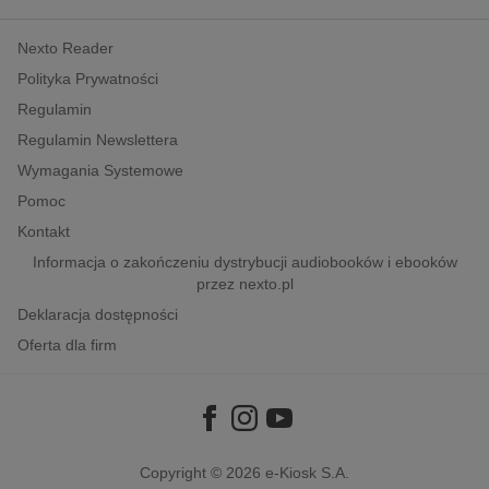
kobiece, lifestyle, kultura
Nexto Reader
polityka, społeczno-informacyjne
Polityka Prywatności
psychologiczne
Regulamin
inne
Regulamin Newslettera
popularno-naukowe
Wymagania Systemowe
historia
Pomoc
zdrowie
Kontakt
religie
Informacja o zakończeniu dystrybucji audiobooków i ebooków
przez nexto.pl
Deklaracja dostępności
Oferta dla firm
Copyright © 2026
e-Kiosk S.A.