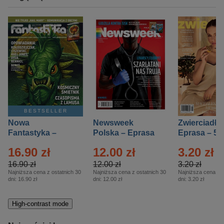
BESTSELLER
Nowa
Newsweek
Zwierciadło
Fantastyka –
Polska – Eprasa
Eprasa – 5/
Eprasa – 5/2026
– 13/2026
16.90 zł
12.00 zł
3.20 zł
16.90 zł
12.00 zł
3.20 zł
Najniższa cena z ostatnich 30
Najniższa cena z ostatnich 30
Najniższa cena z o
dni:
16.90 zł
dni:
12.00 zł
dni:
3.20 zł
High-contrast mode