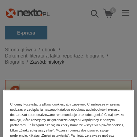
0
Pokaż/schowaj
wyszukiwarkę
E-prasa
Kategorie
Strona główna
ebooki
Dokument, literatura faktu, reportaże, biografie
Zobacz wszystkie E-prasa
Biografie
Zawód: historyk
budownictwo, aranżacja wnętrz
biznesowe, branżowe, gospodarka
darmowe wydania
Przepraszamy, ale produkt „Zawód: historyk”
dzienniki
nie jest dostępny.
Chcemy korzystać z plików cookies, aby zapewnić Ci najlepsze wrażenia
edukacja
podczas przeglądania naszego katalogu ebooków, audiobooków i e-prasy,
dostarczać spersonalizowane rekomendacje oraz udostępniać Ci najnowsze
High-contrast mode
hobby, sport, rozrywka
funkcje, które rozwijamy dzięki analizie danych i współpracy z naszymi
partnerami. Jeśli zgadzasz się na korzystanie ze wszystkich plików cookies,
komputery, internet, technologie, informatyka
kliknij „Zaakceptuj wszystkie”. Możesz również dostosować swoje
Polecane
preferencje, klikając „Zmień ustawienia”. Pamiętaj, że zawsze możesz