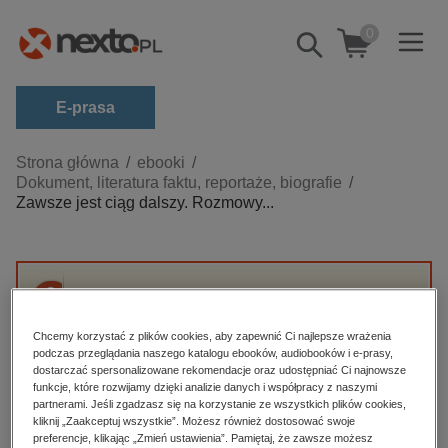
0
Pokaż/schowaj
wyszukiwarkę
E-prasa
Kategorie
Strona główna
ebooki
Dokument, literatura faktu, reportaże, biografie
Zobacz wszystkie E-prasa
Zawsze jest ciąg dalszy. Rozmowy...
budownictwo, aranżacja wnętrz
biznesowe, branżowe, gospodarka
darmowe wydania
Przepraszamy, ale produkt „Zawsze jest ciąg
dzienniki
dalszy. Rozmowy z psychoterapeutami” nie
Chcemy korzystać z plików cookies, aby zapewnić Ci najlepsze wrażenia
jest dostępny.
podczas przeglądania naszego katalogu ebooków, audiobooków i e-prasy,
edukacja
dostarczać spersonalizowane rekomendacje oraz udostępniać Ci najnowsze
hobby, sport, rozrywka
funkcje, które rozwijamy dzięki analizie danych i współpracy z naszymi
partnerami. Jeśli zgadzasz się na korzystanie ze wszystkich plików cookies,
High-contrast mode
komputery, internet, technologie, informatyka
kliknij „Zaakceptuj wszystkie”. Możesz również dostosować swoje
preferencje, klikając „Zmień ustawienia”. Pamiętaj, że zawsze możesz