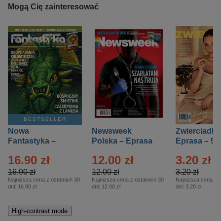
Mogą Cię zainteresować
BESTSELLER
Nowa
Newsweek
Zwierciadło
Fantastyka –
Polska – Eprasa
Eprasa – 5/
Eprasa – 5/2026
– 13/2026
16.90 zł
12.00 zł
3.20 zł
16.90 zł
12.00 zł
3.20 zł
Najniższa cena z ostatnich 30
Najniższa cena z ostatnich 30
Najniższa cena z o
dni:
16.90 zł
dni:
12.00 zł
dni:
3.20 zł
High-contrast mode