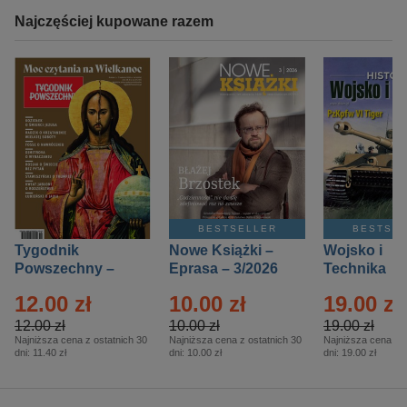
Najczęściej kupowane razem
BESTSELLER
BESTSE
Tygodnik
Nowe Książki –
Wojsko i
Powszechny –
Eprasa – 3/2026
Technika
Eprasa – 14/2026
Historia – E
12.00 zł
10.00 zł
19.00 zł
– 2/2026
12.00 zł
10.00 zł
19.00 zł
Najniższa cena z ostatnich 30
Najniższa cena z ostatnich 30
Najniższa cena z o
dni:
11.40 zł
dni:
10.00 zł
dni:
19.00 zł