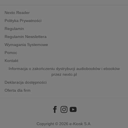
kobiece, lifestyle, kultura
Nexto Reader
polityka, społeczno-informacyjne
Polityka Prywatności
psychologiczne
Regulamin
inne
Regulamin Newslettera
popularno-naukowe
Wymagania Systemowe
historia
Pomoc
zdrowie
Kontakt
religie
Informacja o zakończeniu dystrybucji audiobooków i ebooków
przez nexto.pl
Deklaracja dostępności
Oferta dla firm
Copyright © 2026
e-Kiosk S.A.