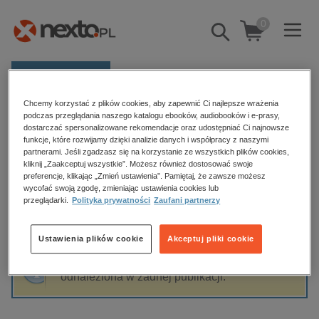
0
Pokaż/schowaj
wyszukiwarkę
E-prasa
Chcemy korzystać z plików cookies, aby zapewnić Ci najlepsze wrażenia
Kategorie
Strona główna
Łukasz Gajewski
podczas przeglądania naszego katalogu ebooków, audiobooków i e-prasy,
dostarczać spersonalizowane rekomendacje oraz udostępniać Ci najnowsze
Zobacz wszystkie E-prasa
funkcje, które rozwijamy dzięki analizie danych i współpracy z naszymi
partnerami. Jeśli zgadzasz się na korzystanie ze wszystkich plików cookies,
Łukasz Gajewski
kliknij „Zaakceptuj wszystkie”. Możesz również dostosować swoje
budownictwo, aranżacja wnętrz
preferencje, klikając „Zmień ustawienia”. Pamiętaj, że zawsze możesz
wycofać swoją zgodę, zmieniając ustawienia cookies lub
biznesowe, branżowe, gospodarka
przeglądarki.
Polityka prywatności
Zaufani partnerzy
darmowe wydania
Sortowanie
Filtrowanie
dzienniki
Ustawienia plików cookie
Akceptuj pliki cookie
edukacja
Fraza "
Łukasz Gajewski
" nie została
hobby, sport, rozrywka
odnaleziona w żadnej publikacji.
komputery, internet, technologie, informatyka