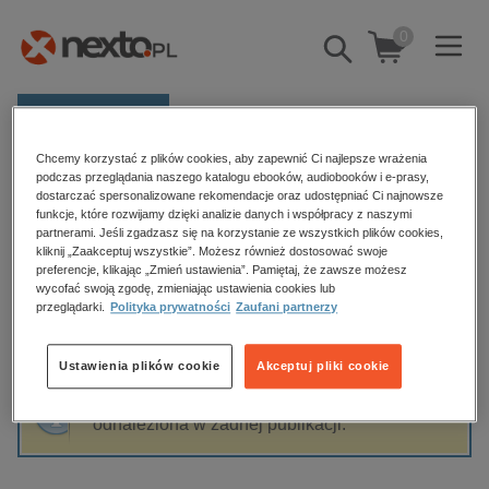
0
Pokaż/schowaj
wyszukiwarkę
E-prasa
Chcemy korzystać z plików cookies, aby zapewnić Ci najlepsze wrażenia
Kategorie
Strona główna
Łukasz Karpiel
podczas przeglądania naszego katalogu ebooków, audiobooków i e-prasy,
dostarczać spersonalizowane rekomendacje oraz udostępniać Ci najnowsze
Zobacz wszystkie E-prasa
funkcje, które rozwijamy dzięki analizie danych i współpracy z naszymi
partnerami. Jeśli zgadzasz się na korzystanie ze wszystkich plików cookies,
Łukasz Karpiel
kliknij „Zaakceptuj wszystkie”. Możesz również dostosować swoje
budownictwo, aranżacja wnętrz
preferencje, klikając „Zmień ustawienia”. Pamiętaj, że zawsze możesz
wycofać swoją zgodę, zmieniając ustawienia cookies lub
biznesowe, branżowe, gospodarka
przeglądarki.
Polityka prywatności
Zaufani partnerzy
darmowe wydania
Sortowanie
Filtrowanie
dzienniki
Ustawienia plików cookie
Akceptuj pliki cookie
edukacja
Fraza "
Łukasz Karpiel
" nie została
hobby, sport, rozrywka
odnaleziona w żadnej publikacji.
komputery, internet, technologie, informatyka