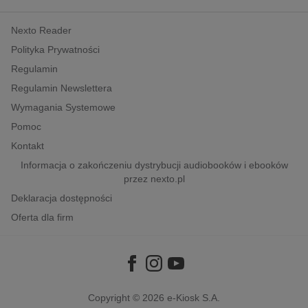
kobiece, lifestyle, kultura
Nexto Reader
polityka, społeczno-informacyjne
Polityka Prywatności
psychologiczne
Regulamin
inne
Regulamin Newslettera
popularno-naukowe
Wymagania Systemowe
historia
Pomoc
zdrowie
Kontakt
religie
Informacja o zakończeniu dystrybucji audiobooków i ebooków
przez nexto.pl
Deklaracja dostępności
Oferta dla firm
Copyright © 2026
e-Kiosk S.A.