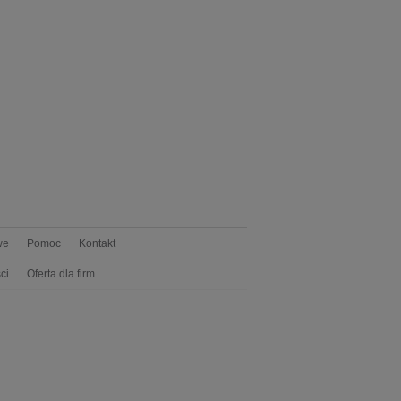
we
Pomoc
Kontakt
ci
Oferta dla firm