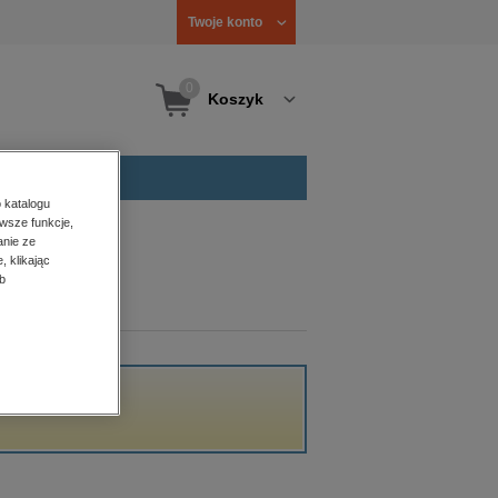
Twoje konto
0
Koszyk
 katalogu
wsze funkcje,
anie ze
, klikając
b