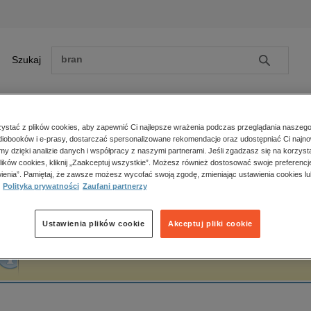
Szukaj
Szukaj
E-prasa
stać z plików cookies, aby zapewnić Ci najlepsze wrażenia podczas przeglądania naszego
iobooków i e-prasy, dostarczać spersonalizowane rekomendacje oraz udostępniać Ci najno
ona główna
Софія Яблонська
amy dzięki analizie danych i współpracy z naszymi partnerami. Jeśli zgadzasz się na korzyst
lików cookies, kliknij „Zaakceptuj wszystkie”. Możesz również dostosować swoje preferencje
Zobacz wszystkie E-prasa
polityka, społeczno-informacyjne
ienia”. Pamiętaj, że zawsze możesz wycofać swoją zgodę, zmieniając ustawienia cookies lu
офія Яблонська
Polityka prywatności
Zaufani partnerzy
psychologiczne
inne
popularno-naukowe
Ustawienia plików cookie
Akceptuj pliki cookie
historia
Fraza "
Софія Яблонська
" nie została odnaleziona w żadnej publikacji.
zdrowie
religie