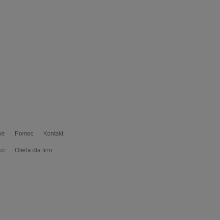
we
Pomoc
Kontakt
ci
Oferta dla firm