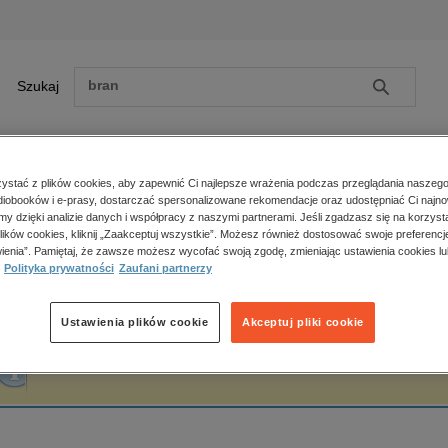
Szukaj
Szukaj
E-prasa
stać z plików cookies, aby zapewnić Ci najlepsze wrażenia podczas przeglądania naszego
iobooków i e-prasy, dostarczać spersonalizowane rekomendacje oraz udostępniać Ci najno
ona główna
Adam Staszczyk
amy dzięki analizie danych i współpracy z naszymi partnerami. Jeśli zgadzasz się na korzyst
lików cookies, kliknij „Zaakceptuj wszystkie”. Możesz również dostosować swoje preferencje
Zobacz wszystkie E-prasa
polityka, społeczno-informacyjne
ienia”. Pamiętaj, że zawsze możesz wycofać swoją zgodę, zmieniając ustawienia cookies lu
dam Staszczyk
Polityka prywatności
Zaufani partnerzy
psychologiczne
inne
popularno-naukowe
Ustawienia plików cookie
Akceptuj pliki cookie
historia
Fraza "
Adam Staszczyk
" nie została odnaleziona w żadnej publikacji.
zdrowie
religie