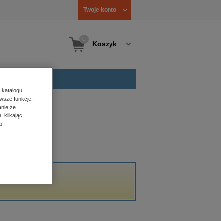
Twoje konto
0
Koszyk
 katalogu
wsze funkcje,
anie ze
, klikając
b