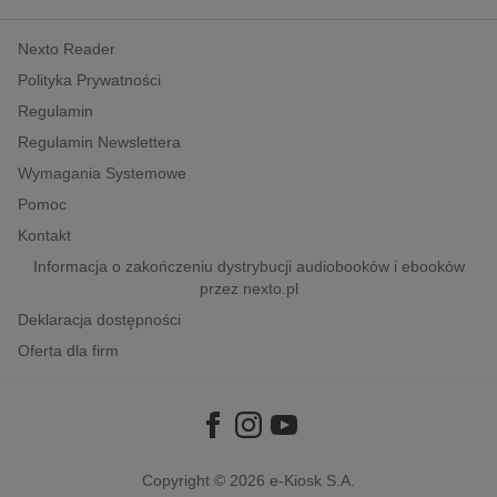
kobiece, lifestyle, kultura
Nexto Reader
polityka, społeczno-informacyjne
Polityka Prywatności
psychologiczne
Regulamin
inne
Regulamin Newslettera
popularno-naukowe
Wymagania Systemowe
historia
Pomoc
zdrowie
Kontakt
religie
Informacja o zakończeniu dystrybucji audiobooków i ebooków
przez nexto.pl
Deklaracja dostępności
Oferta dla firm
Copyright © 2026
e-Kiosk S.A.