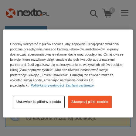
0
Pokaż/schowaj
wyszukiwarkę
E-prasa
Chcemy korzystać z plików cookies, aby zapewnić Ci najlepsze wrażenia
Kategorie
Strona główna
Adrian Kołodziej
podczas przeglądania naszego katalogu ebooków, audiobooków i e-prasy,
dostarczać spersonalizowane rekomendacje oraz udostępniać Ci najnowsze
Zobacz wszystkie E-prasa
funkcje, które rozwijamy dzięki analizie danych i współpracy z naszymi
partnerami. Jeśli zgadzasz się na korzystanie ze wszystkich plików cookies,
Adrian Kołodziej
kliknij „Zaakceptuj wszystkie”. Możesz również dostosować swoje
budownictwo, aranżacja wnętrz
preferencje, klikając „Zmień ustawienia”. Pamiętaj, że zawsze możesz
wycofać swoją zgodę, zmieniając ustawienia cookies lub
biznesowe, branżowe, gospodarka
przeglądarki.
Polityka prywatności
Zaufani partnerzy
darmowe wydania
Sortowanie
Filtrowanie
dzienniki
Ustawienia plików cookie
Akceptuj pliki cookie
edukacja
Fraza "
Adrian Kołodziej
" nie została
hobby, sport, rozrywka
odnaleziona w żadnej publikacji.
komputery, internet, technologie, informatyka