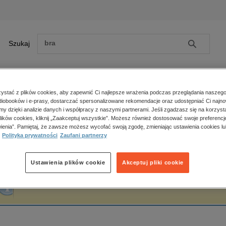
Szukaj
Szukaj
E-prasa
stać z plików cookies, aby zapewnić Ci najlepsze wrażenia podczas przeglądania naszego
iobooków i e-prasy, dostarczać spersonalizowane rekomendacje oraz udostępniać Ci najno
ona główna
Adriana Kalicka-Mikołajczyk
amy dzięki analizie danych i współpracy z naszymi partnerami. Jeśli zgadzasz się na korzyst
lików cookies, kliknij „Zaakceptuj wszystkie”. Możesz również dostosować swoje preferencje
Zobacz wszystkie E-prasa
polityka, społeczno-informacyjne
ienia”. Pamiętaj, że zawsze możesz wycofać swoją zgodę, zmieniając ustawienia cookies lu
driana Kalicka-Mikołajczyk
Polityka prywatności
Zaufani partnerzy
psychologiczne
inne
popularno-naukowe
Ustawienia plików cookie
Akceptuj pliki cookie
historia
Fraza "
Adriana Kalicka-Mikołajczyk
" nie została odnaleziona w żadnej publikacji.
zdrowie
religie