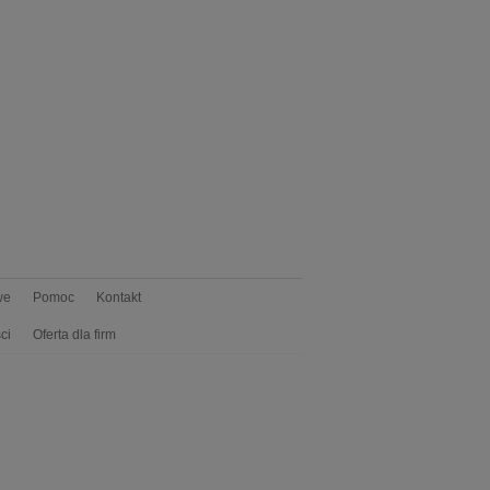
we
Pomoc
Kontakt
ci
Oferta dla firm