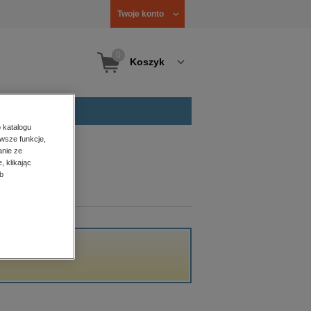
Twoje konto
0
Koszyk
 katalogu
wsze funkcje,
anie ze
, klikając
b