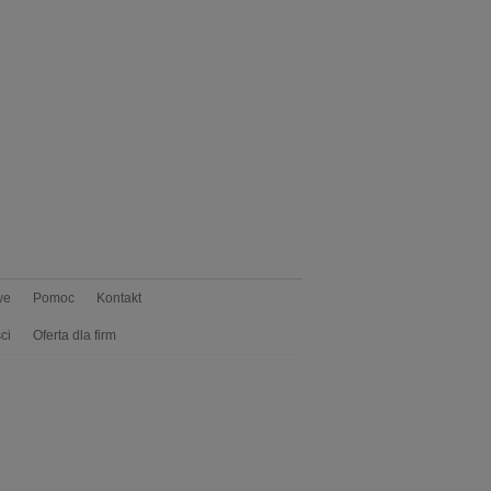
we
Pomoc
Kontakt
ci
Oferta dla firm