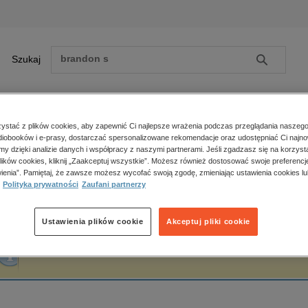
Szukaj
Szukaj
E-prasa
stać z plików cookies, aby zapewnić Ci najlepsze wrażenia podczas przeglądania naszego
iobooków i e-prasy, dostarczać spersonalizowane rekomendacje oraz udostępniać Ci najno
ona główna
Agnieszka Łukaszewicz
amy dzięki analizie danych i współpracy z naszymi partnerami. Jeśli zgadzasz się na korzyst
lików cookies, kliknij „Zaakceptuj wszystkie”. Możesz również dostosować swoje preferencje
Zobacz wszystkie E-prasa
polityka, społeczno-informacyjne
ienia”. Pamiętaj, że zawsze możesz wycofać swoją zgodę, zmieniając ustawienia cookies lu
gnieszka Łukaszewicz
Polityka prywatności
Zaufani partnerzy
psychologiczne
inne
popularno-naukowe
Ustawienia plików cookie
Akceptuj pliki cookie
historia
Fraza "
Agnieszka Łukaszewicz
" nie została odnaleziona w żadnej publikacji.
zdrowie
religie