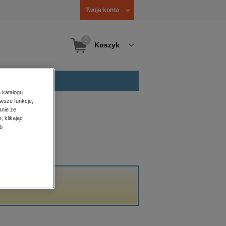
Twoje konto
0
Koszyk
 katalogu
wsze funkcje,
anie ze
, klikając
b