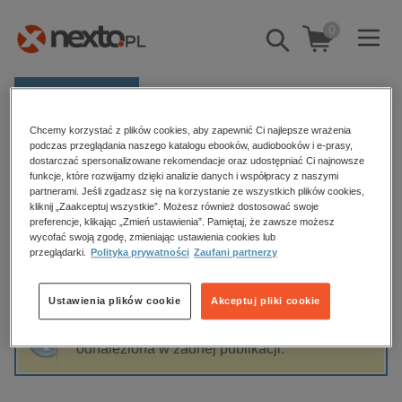
0
Pokaż/schowaj
wyszukiwarkę
E-prasa
Chcemy korzystać z plików cookies, aby zapewnić Ci najlepsze wrażenia
Kategorie
Strona główna
Agnieszka Kulig
podczas przeglądania naszego katalogu ebooków, audiobooków i e-prasy,
dostarczać spersonalizowane rekomendacje oraz udostępniać Ci najnowsze
Zobacz wszystkie E-prasa
funkcje, które rozwijamy dzięki analizie danych i współpracy z naszymi
partnerami. Jeśli zgadzasz się na korzystanie ze wszystkich plików cookies,
Agnieszka Kulig
kliknij „Zaakceptuj wszystkie”. Możesz również dostosować swoje
budownictwo, aranżacja wnętrz
preferencje, klikając „Zmień ustawienia”. Pamiętaj, że zawsze możesz
wycofać swoją zgodę, zmieniając ustawienia cookies lub
biznesowe, branżowe, gospodarka
przeglądarki.
Polityka prywatności
Zaufani partnerzy
darmowe wydania
Sortowanie
Filtrowanie
dzienniki
Ustawienia plików cookie
Akceptuj pliki cookie
edukacja
Fraza "
Agnieszka Kulig
" nie została
hobby, sport, rozrywka
odnaleziona w żadnej publikacji.
komputery, internet, technologie, informatyka