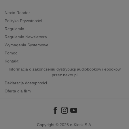
kobiece, lifestyle, kultura
Nexto Reader
polityka, społeczno-informacyjne
Polityka Prywatności
psychologiczne
Regulamin
inne
Regulamin Newslettera
popularno-naukowe
Wymagania Systemowe
historia
Pomoc
zdrowie
Kontakt
religie
Informacja o zakończeniu dystrybucji audiobooków i ebooków
przez nexto.pl
Deklaracja dostępności
Oferta dla firm
Copyright © 2026
e-Kiosk S.A.