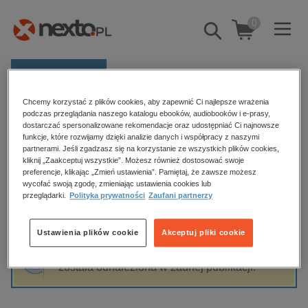
0
Pokaż/schowaj
wyszukiwarkę
E-prasa
Chcemy korzystać z plików cookies, aby zapewnić Ci najlepsze wrażenia
Kategorie
Strona główna
Agnieszka Pawlak-Kindler
podczas przeglądania naszego katalogu ebooków, audiobooków i e-prasy,
dostarczać spersonalizowane rekomendacje oraz udostępniać Ci najnowsze
Zobacz wszystkie E-prasa
funkcje, które rozwijamy dzięki analizie danych i współpracy z naszymi
partnerami. Jeśli zgadzasz się na korzystanie ze wszystkich plików cookies,
Agnieszka Pawlak-Kindler
kliknij „Zaakceptuj wszystkie”. Możesz również dostosować swoje
budownictwo, aranżacja wnętrz
preferencje, klikając „Zmień ustawienia”. Pamiętaj, że zawsze możesz
biznesowe, branżowe, gospodarka
wycofać swoją zgodę, zmieniając ustawienia cookies lub
przeglądarki.
Polityka prywatności
Zaufani partnerzy
darmowe wydania
Sortowanie
Filtrowanie
dzienniki
Ustawienia plików cookie
Akceptuj pliki cookie
edukacja
Fraza "
Agnieszka Pawlak-Kindler
" nie
hobby, sport, rozrywka
została odnaleziona w żadnej publikacji.
komputery, internet, technologie, informatyka