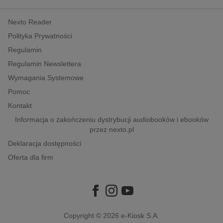
kobiece, lifestyle, kultura
Nexto Reader
polityka, społeczno-informacyjne
Polityka Prywatności
psychologiczne
Regulamin
inne
Regulamin Newslettera
popularno-naukowe
Wymagania Systemowe
historia
Pomoc
zdrowie
Kontakt
religie
Informacja o zakończeniu dystrybucji audiobooków i ebooków
przez nexto.pl
Deklaracja dostępności
Oferta dla firm
Copyright © 2026
e-Kiosk S.A.