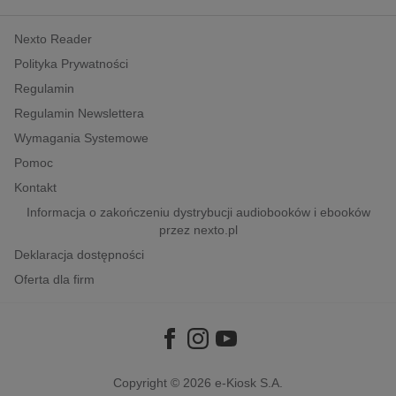
kobiece, lifestyle, kultura
Nexto Reader
polityka, społeczno-informacyjne
Polityka Prywatności
psychologiczne
Regulamin
inne
Regulamin Newslettera
popularno-naukowe
Wymagania Systemowe
historia
Pomoc
zdrowie
Kontakt
religie
Informacja o zakończeniu dystrybucji audiobooków i ebooków
przez nexto.pl
Deklaracja dostępności
Oferta dla firm
Copyright © 2026
e-Kiosk S.A.