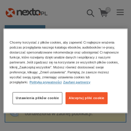
0
Pokaż/schowaj
wyszukiwarkę
E-prasa
Chcemy korzystać z plików cookies, aby zapewnić Ci najlepsze wrażenia
Kategorie
Strona główna
Agnieszka Raczek
podczas przeglądania naszego katalogu ebooków, audiobooków i e-prasy,
dostarczać spersonalizowane rekomendacje oraz udostępniać Ci najnowsze
Zobacz wszystkie E-prasa
funkcje, które rozwijamy dzięki analizie danych i współpracy z naszymi
partnerami. Jeśli zgadzasz się na korzystanie ze wszystkich plików cookies,
Agnieszka Raczek
kliknij „Zaakceptuj wszystkie”. Możesz również dostosować swoje
budownictwo, aranżacja wnętrz
preferencje, klikając „Zmień ustawienia”. Pamiętaj, że zawsze możesz
wycofać swoją zgodę, zmieniając ustawienia cookies lub
biznesowe, branżowe, gospodarka
przeglądarki.
Polityka prywatności
Zaufani partnerzy
darmowe wydania
Sortowanie
Filtrowanie
dzienniki
Ustawienia plików cookie
Akceptuj pliki cookie
edukacja
Fraza "
Agnieszka Raczek
" nie została
hobby, sport, rozrywka
odnaleziona w żadnej publikacji.
komputery, internet, technologie, informatyka