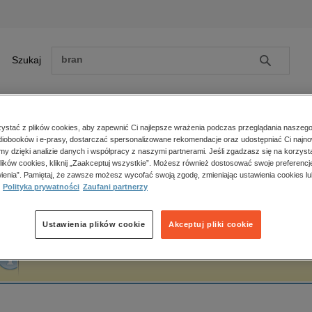
Szukaj
Szukaj
E-prasa
stać z plików cookies, aby zapewnić Ci najlepsze wrażenia podczas przeglądania naszego
iobooków i e-prasy, dostarczać spersonalizowane rekomendacje oraz udostępniać Ci najno
ona główna
Agnieszka Suchy
amy dzięki analizie danych i współpracy z naszymi partnerami. Jeśli zgadzasz się na korzyst
lików cookies, kliknij „Zaakceptuj wszystkie”. Możesz również dostosować swoje preferencje
Zobacz wszystkie E-prasa
polityka, społeczno-informacyjne
ienia”. Pamiętaj, że zawsze możesz wycofać swoją zgodę, zmieniając ustawienia cookies lu
gnieszka Suchy
Polityka prywatności
Zaufani partnerzy
psychologiczne
inne
popularno-naukowe
Ustawienia plików cookie
Akceptuj pliki cookie
historia
Fraza "
Agnieszka Suchy
" nie została odnaleziona w żadnej publikacji.
zdrowie
religie