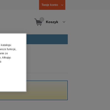
Twoje konto
0
Koszyk
 katalogu
wsze funkcje,
anie ze
, klikając
b