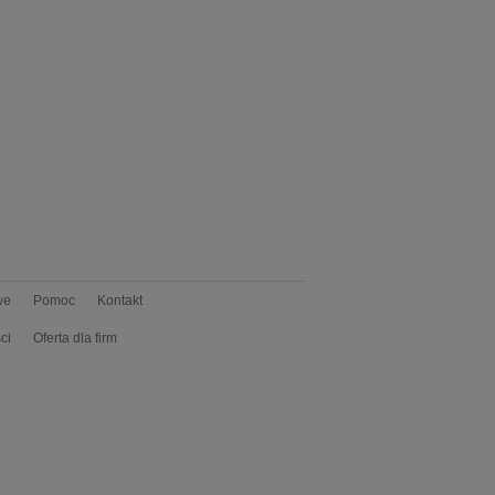
we
Pomoc
Kontakt
ci
Oferta dla firm