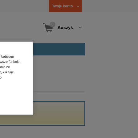
Twoje konto
0
Koszyk
 katalogu
wsze funkcje,
anie ze
, klikając
b