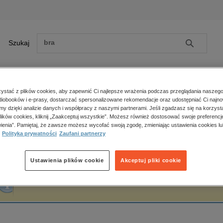
Szukaj
Szukaj
E-prasa
stać z plików cookies, aby zapewnić Ci najlepsze wrażenia podczas przeglądania naszego
iobooków i e-prasy, dostarczać spersonalizowane rekomendacje oraz udostępniać Ci najno
ona główna
Alan Cohen
amy dzięki analizie danych i współpracy z naszymi partnerami. Jeśli zgadzasz się na korzyst
lików cookies, kliknij „Zaakceptuj wszystkie”. Możesz również dostosować swoje preferencje
Zobacz wszystkie E-prasa
polityka, społeczno-informacyjne
ienia”. Pamiętaj, że zawsze możesz wycofać swoją zgodę, zmieniając ustawienia cookies lu
lan Cohen
Polityka prywatności
Zaufani partnerzy
psychologiczne
inne
popularno-naukowe
Ustawienia plików cookie
Akceptuj pliki cookie
historia
Fraza "
Alan Cohen
" nie została odnaleziona w żadnej publikacji.
zdrowie
religie