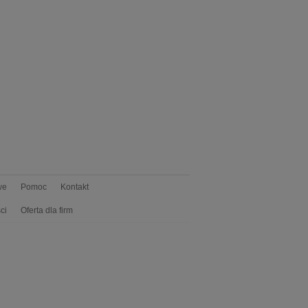
we
Pomoc
Kontakt
ci
Oferta dla firm