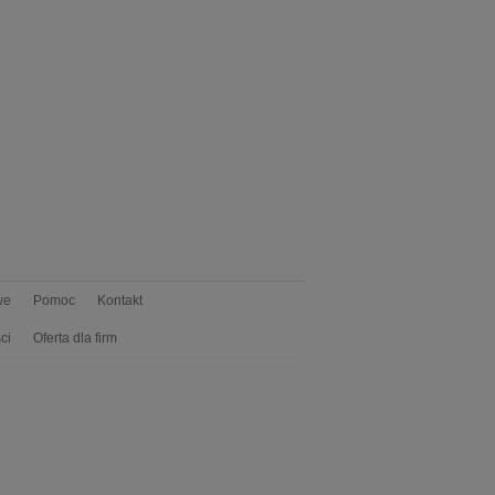
we
Pomoc
Kontakt
ci
Oferta dla firm