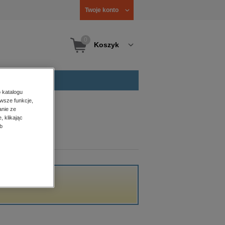
Twoje konto
0
Koszyk
 katalogu
wsze funkcje,
anie ze
, klikając
b