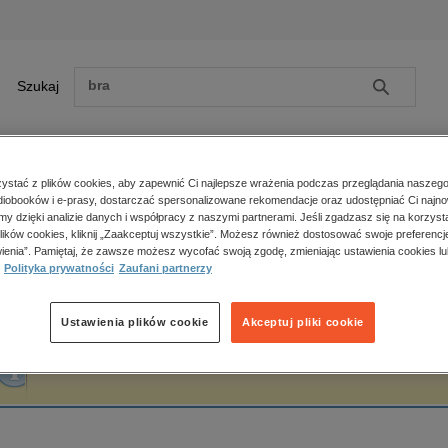
Szukaj
Szukaj
E-prasa
stać z plików cookies, aby zapewnić Ci najlepsze wrażenia podczas przeglądania naszego
iobooków i e-prasy, dostarczać spersonalizowane rekomendacje oraz udostępniać Ci najno
ona główna
Aleksander Gieysztor
amy dzięki analizie danych i współpracy z naszymi partnerami. Jeśli zgadzasz się na korzyst
lików cookies, kliknij „Zaakceptuj wszystkie”. Możesz również dostosować swoje preferencje
Zobacz wszystkie E-prasa
polityka, społeczno-informacyjne
ienia”. Pamiętaj, że zawsze możesz wycofać swoją zgodę, zmieniając ustawienia cookies lu
leksander Gieysztor
Polityka prywatności
Zaufani partnerzy
psychologiczne
inne
popularno-naukowe
Ustawienia plików cookie
Akceptuj pliki cookie
historia
Fraza "
Aleksander Gieysztor
" nie została odnaleziona w żadnej publikacji.
zdrowie
religie