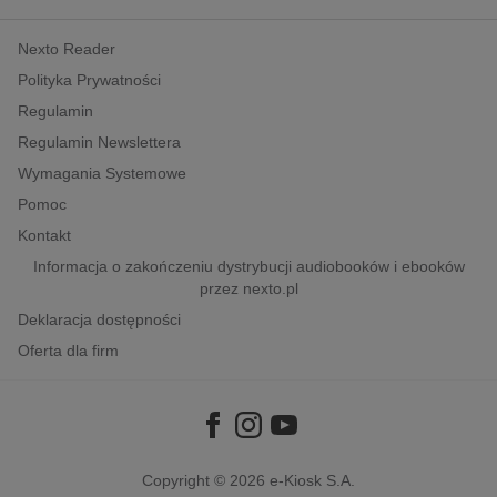
kobiece, lifestyle, kultura
Nexto Reader
polityka, społeczno-informacyjne
Polityka Prywatności
psychologiczne
Regulamin
inne
Regulamin Newslettera
popularno-naukowe
Wymagania Systemowe
historia
Pomoc
zdrowie
Kontakt
religie
Informacja o zakończeniu dystrybucji audiobooków i ebooków
przez nexto.pl
Deklaracja dostępności
Oferta dla firm
Copyright © 2026
e-Kiosk S.A.