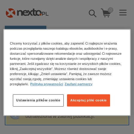
0
Pokaż/schowaj
wyszukiwarkę
E-prasa
Chcemy korzystać z plików cookies, aby zapewnić Ci najlepsze wrażenia
Kategorie
Strona główna
Aleksandra Sylburska
podczas przeglądania naszego katalogu ebooków, audiobooków i e-prasy,
dostarczać spersonalizowane rekomendacje oraz udostępniać Ci najnowsze
Zobacz wszystkie E-prasa
funkcje, które rozwijamy dzięki analizie danych i współpracy z naszymi
partnerami. Jeśli zgadzasz się na korzystanie ze wszystkich plików cookies,
Aleksandra Sylburska
kliknij „Zaakceptuj wszystkie”. Możesz również dostosować swoje
budownictwo, aranżacja wnętrz
preferencje, klikając „Zmień ustawienia”. Pamiętaj, że zawsze możesz
wycofać swoją zgodę, zmieniając ustawienia cookies lub
biznesowe, branżowe, gospodarka
przeglądarki.
Polityka prywatności
Zaufani partnerzy
darmowe wydania
Sortowanie
Filtrowanie
dzienniki
Ustawienia plików cookie
Akceptuj pliki cookie
edukacja
Fraza "
Aleksandra Sylburska
" nie została
hobby, sport, rozrywka
odnaleziona w żadnej publikacji.
komputery, internet, technologie, informatyka