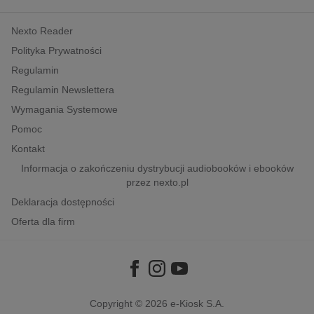
kobiece, lifestyle, kultura
Nexto Reader
polityka, społeczno-informacyjne
Polityka Prywatności
psychologiczne
Regulamin
inne
Regulamin Newslettera
popularno-naukowe
Wymagania Systemowe
historia
Pomoc
zdrowie
Kontakt
religie
Informacja o zakończeniu dystrybucji audiobooków i ebooków
przez nexto.pl
Deklaracja dostępności
Oferta dla firm
Copyright © 2026
e-Kiosk S.A.