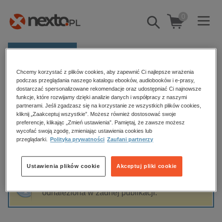
0
Pokaż/schowaj
wyszukiwarkę
E-prasa
Chcemy korzystać z plików cookies, aby zapewnić Ci najlepsze wrażenia
Kategorie
Strona główna
Alicja Grzesiak
podczas przeglądania naszego katalogu ebooków, audiobooków i e-prasy,
dostarczać spersonalizowane rekomendacje oraz udostępniać Ci najnowsze
Zobacz wszystkie E-prasa
funkcje, które rozwijamy dzięki analizie danych i współpracy z naszymi
partnerami. Jeśli zgadzasz się na korzystanie ze wszystkich plików cookies,
Alicja Grzesiak
kliknij „Zaakceptuj wszystkie”. Możesz również dostosować swoje
budownictwo, aranżacja wnętrz
preferencje, klikając „Zmień ustawienia”. Pamiętaj, że zawsze możesz
wycofać swoją zgodę, zmieniając ustawienia cookies lub
biznesowe, branżowe, gospodarka
przeglądarki.
Polityka prywatności
Zaufani partnerzy
darmowe wydania
Sortowanie
Filtrowanie
dzienniki
Ustawienia plików cookie
Akceptuj pliki cookie
edukacja
Fraza "
Alicja Grzesiak
" nie została
hobby, sport, rozrywka
odnaleziona w żadnej publikacji.
komputery, internet, technologie, informatyka