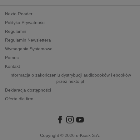
kobiece, lifestyle, kultura
Nexto Reader
polityka, społeczno-informacyjne
Polityka Prywatności
psychologiczne
Regulamin
inne
Regulamin Newslettera
popularno-naukowe
Wymagania Systemowe
historia
Pomoc
zdrowie
Kontakt
religie
Informacja o zakończeniu dystrybucji audiobooków i ebooków
przez nexto.pl
Deklaracja dostępności
Oferta dla firm
Copyright © 2026
e-Kiosk S.A.