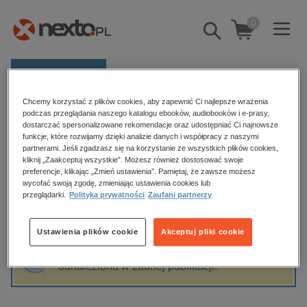
0
Pokaż/schowaj
wyszukiwarkę
E-prasa
Chcemy korzystać z plików cookies, aby zapewnić Ci najlepsze wrażenia
Kategorie
Strona główna
Andreas Venier
podczas przeglądania naszego katalogu ebooków, audiobooków i e-prasy,
dostarczać spersonalizowane rekomendacje oraz udostępniać Ci najnowsze
Zobacz wszystkie E-prasa
funkcje, które rozwijamy dzięki analizie danych i współpracy z naszymi
partnerami. Jeśli zgadzasz się na korzystanie ze wszystkich plików cookies,
Andreas Venier
kliknij „Zaakceptuj wszystkie”. Możesz również dostosować swoje
budownictwo, aranżacja wnętrz
preferencje, klikając „Zmień ustawienia”. Pamiętaj, że zawsze możesz
biznesowe, branżowe, gospodarka
wycofać swoją zgodę, zmieniając ustawienia cookies lub
przeglądarki.
Polityka prywatności
Zaufani partnerzy
darmowe wydania
Sortowanie
Filtrowanie
dzienniki
Ustawienia plików cookie
Akceptuj pliki cookie
edukacja
Fraza "
Andreas Venier
" nie została
hobby, sport, rozrywka
odnaleziona w żadnej publikacji.
komputery, internet, technologie, informatyka