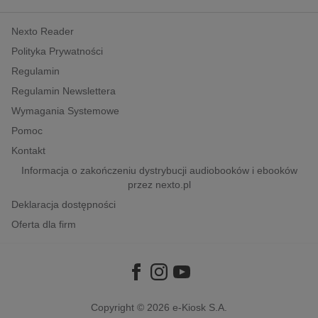
kobiece, lifestyle, kultura
Nexto Reader
polityka, społeczno-informacyjne
Polityka Prywatności
psychologiczne
Regulamin
inne
Regulamin Newslettera
popularno-naukowe
Wymagania Systemowe
historia
Pomoc
zdrowie
Kontakt
religie
Informacja o zakończeniu dystrybucji audiobooków i ebooków
przez nexto.pl
Deklaracja dostępności
Oferta dla firm
Copyright © 2026
e-Kiosk S.A.