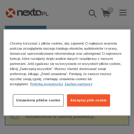
0
Pokaż/schowaj
wyszukiwarkę
E-prasa
Chcemy korzystać z plików cookies, aby zapewnić Ci najlepsze wrażenia
Kategorie
Strona główna
Andrzej Kozina
podczas przeglądania naszego katalogu ebooków, audiobooków i e-prasy,
dostarczać spersonalizowane rekomendacje oraz udostępniać Ci najnowsze
Zobacz wszystkie E-prasa
funkcje, które rozwijamy dzięki analizie danych i współpracy z naszymi
partnerami. Jeśli zgadzasz się na korzystanie ze wszystkich plików cookies,
Andrzej Kozina
kliknij „Zaakceptuj wszystkie”. Możesz również dostosować swoje
budownictwo, aranżacja wnętrz
preferencje, klikając „Zmień ustawienia”. Pamiętaj, że zawsze możesz
wycofać swoją zgodę, zmieniając ustawienia cookies lub
biznesowe, branżowe, gospodarka
przeglądarki.
Polityka prywatności
Zaufani partnerzy
darmowe wydania
Sortowanie
Filtrowanie
dzienniki
Ustawienia plików cookie
Akceptuj pliki cookie
edukacja
Fraza "
Andrzej Kozina
" nie została
hobby, sport, rozrywka
odnaleziona w żadnej publikacji.
komputery, internet, technologie, informatyka