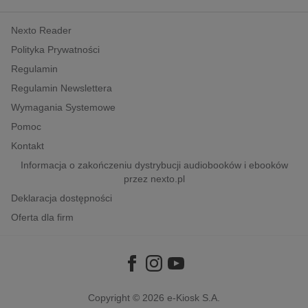
kobiece, lifestyle, kultura
Nexto Reader
polityka, społeczno-informacyjne
Polityka Prywatności
psychologiczne
Regulamin
inne
Regulamin Newslettera
popularno-naukowe
Wymagania Systemowe
historia
Pomoc
zdrowie
Kontakt
religie
Informacja o zakończeniu dystrybucji audiobooków i ebooków
przez nexto.pl
Deklaracja dostępności
Oferta dla firm
Copyright © 2026
e-Kiosk S.A.