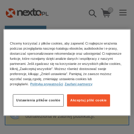
0
Pokaż/schowaj
wyszukiwarkę
E-prasa
Chcemy korzystać z plików cookies, aby zapewnić Ci najlepsze wrażenia
Kategorie
Strona główna
Andrzej Mularczyk
podczas przeglądania naszego katalogu ebooków, audiobooków i e-prasy,
dostarczać spersonalizowane rekomendacje oraz udostępniać Ci najnowsze
Zobacz wszystkie E-prasa
funkcje, które rozwijamy dzięki analizie danych i współpracy z naszymi
partnerami. Jeśli zgadzasz się na korzystanie ze wszystkich plików cookies,
Andrzej Mularczyk
kliknij „Zaakceptuj wszystkie”. Możesz również dostosować swoje
budownictwo, aranżacja wnętrz
preferencje, klikając „Zmień ustawienia”. Pamiętaj, że zawsze możesz
wycofać swoją zgodę, zmieniając ustawienia cookies lub
biznesowe, branżowe, gospodarka
przeglądarki.
Polityka prywatności
Zaufani partnerzy
darmowe wydania
Sortowanie
Filtrowanie
dzienniki
Ustawienia plików cookie
Akceptuj pliki cookie
edukacja
Fraza "
Andrzej Mularczyk
" nie została
hobby, sport, rozrywka
odnaleziona w żadnej publikacji.
komputery, internet, technologie, informatyka