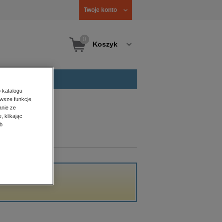
Twoje konto
0
Koszyk
 katalogu
wsze funkcje,
anie ze
, klikając
b