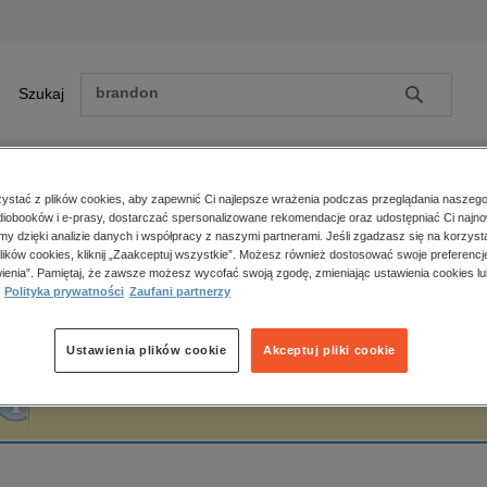
Szukaj
Szukaj
E-prasa
stać z plików cookies, aby zapewnić Ci najlepsze wrażenia podczas przeglądania naszego
iobooków i e-prasy, dostarczać spersonalizowane rekomendacje oraz udostępniać Ci najno
ona główna
Andrzej Skrzypek
amy dzięki analizie danych i współpracy z naszymi partnerami. Jeśli zgadzasz się na korzyst
lików cookies, kliknij „Zaakceptuj wszystkie”. Możesz również dostosować swoje preferencje
Zobacz wszystkie E-prasa
polityka, społeczno-informacyjne
ienia”. Pamiętaj, że zawsze możesz wycofać swoją zgodę, zmieniając ustawienia cookies lu
ndrzej Skrzypek
Polityka prywatności
Zaufani partnerzy
psychologiczne
inne
popularno-naukowe
Ustawienia plików cookie
Akceptuj pliki cookie
historia
Fraza "
Andrzej Skrzypek
" nie została odnaleziona w żadnej publikacji.
zdrowie
religie