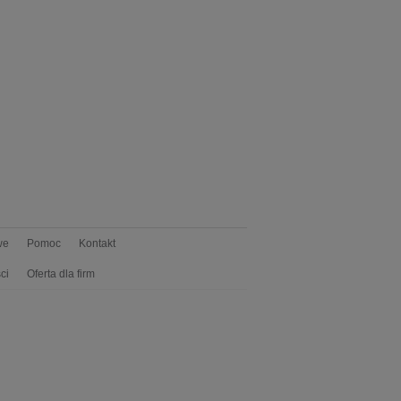
we
Pomoc
Kontakt
ci
Oferta dla firm