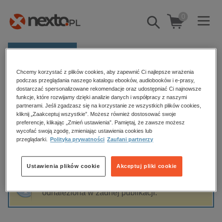
0
Pokaż/schowaj
wyszukiwarkę
E-prasa
Chcemy korzystać z plików cookies, aby zapewnić Ci najlepsze wrażenia
Kategorie
Strona główna
Andrzej Trepka
podczas przeglądania naszego katalogu ebooków, audiobooków i e-prasy,
dostarczać spersonalizowane rekomendacje oraz udostępniać Ci najnowsze
Zobacz wszystkie E-prasa
funkcje, które rozwijamy dzięki analizie danych i współpracy z naszymi
partnerami. Jeśli zgadzasz się na korzystanie ze wszystkich plików cookies,
Andrzej Trepka
kliknij „Zaakceptuj wszystkie”. Możesz również dostosować swoje
budownictwo, aranżacja wnętrz
preferencje, klikając „Zmień ustawienia”. Pamiętaj, że zawsze możesz
wycofać swoją zgodę, zmieniając ustawienia cookies lub
biznesowe, branżowe, gospodarka
przeglądarki.
Polityka prywatności
Zaufani partnerzy
darmowe wydania
Sortowanie
Filtrowanie
dzienniki
Ustawienia plików cookie
Akceptuj pliki cookie
edukacja
Fraza "
Andrzej Trepka
" nie została
hobby, sport, rozrywka
odnaleziona w żadnej publikacji.
komputery, internet, technologie, informatyka