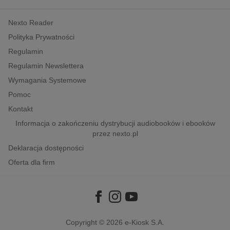
kobiece, lifestyle, kultura
Nexto Reader
polityka, społeczno-informacyjne
Polityka Prywatności
psychologiczne
Regulamin
inne
Regulamin Newslettera
popularno-naukowe
Wymagania Systemowe
historia
Pomoc
zdrowie
Kontakt
religie
Informacja o zakończeniu dystrybucji audiobooków i ebooków
przez nexto.pl
Deklaracja dostępności
Oferta dla firm
Copyright © 2026
e-Kiosk S.A.