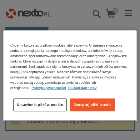
0
Pokaż/schowaj
wyszukiwarkę
E-prasa
Chcemy korzystać z plików cookies, aby zapewnić Ci najlepsze wrażenia
Kategorie
Strona główna
Angelika Duda
podczas przeglądania naszego katalogu ebooków, audiobooków i e-prasy,
dostarczać spersonalizowane rekomendacje oraz udostępniać Ci najnowsze
Zobacz wszystkie E-prasa
funkcje, które rozwijamy dzięki analizie danych i współpracy z naszymi
partnerami. Jeśli zgadzasz się na korzystanie ze wszystkich plików cookies,
Angelika Duda
kliknij „Zaakceptuj wszystkie”. Możesz również dostosować swoje
budownictwo, aranżacja wnętrz
preferencje, klikając „Zmień ustawienia”. Pamiętaj, że zawsze możesz
wycofać swoją zgodę, zmieniając ustawienia cookies lub
biznesowe, branżowe, gospodarka
przeglądarki.
Polityka prywatności
Zaufani partnerzy
darmowe wydania
Sortowanie
Filtrowanie
dzienniki
Ustawienia plików cookie
Akceptuj pliki cookie
edukacja
Fraza "
Angelika Duda
" nie została
hobby, sport, rozrywka
odnaleziona w żadnej publikacji.
komputery, internet, technologie, informatyka