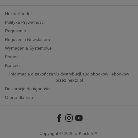
kobiece, lifestyle, kultura
Nexto Reader
polityka, społeczno-informacyjne
Polityka Prywatności
psychologiczne
Regulamin
inne
Regulamin Newslettera
popularno-naukowe
Wymagania Systemowe
historia
Pomoc
zdrowie
Kontakt
religie
Informacja o zakończeniu dystrybucji audiobooków i ebooków
przez nexto.pl
Deklaracja dostępności
Oferta dla firm
Copyright © 2026
e-Kiosk S.A.