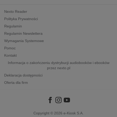
kobiece, lifestyle, kultura
Nexto Reader
polityka, społeczno-informacyjne
Polityka Prywatności
psychologiczne
Regulamin
inne
Regulamin Newslettera
popularno-naukowe
Wymagania Systemowe
historia
Pomoc
zdrowie
Kontakt
religie
Informacja o zakończeniu dystrybucji audiobooków i ebooków
przez nexto.pl
Deklaracja dostępności
Oferta dla firm
Copyright © 2026
e-Kiosk S.A.