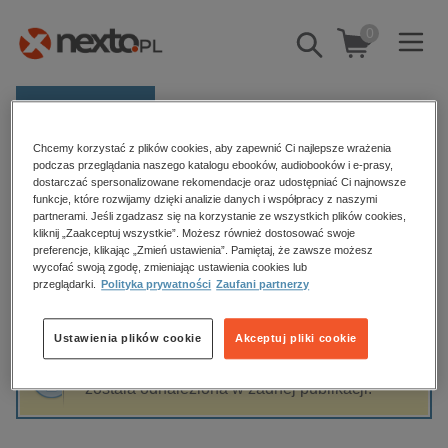
0
Pokaż/schowaj
wyszukiwarkę
E-prasa
Chcemy korzystać z plików cookies, aby zapewnić Ci najlepsze wrażenia
Kategorie
Strona główna
Anita Lutkiewicz-Rucińska
podczas przeglądania naszego katalogu ebooków, audiobooków i e-prasy,
dostarczać spersonalizowane rekomendacje oraz udostępniać Ci najnowsze
Zobacz wszystkie E-prasa
funkcje, które rozwijamy dzięki analizie danych i współpracy z naszymi
partnerami. Jeśli zgadzasz się na korzystanie ze wszystkich plików cookies,
Anita Lutkiewicz-Rucińska
kliknij „Zaakceptuj wszystkie”. Możesz również dostosować swoje
budownictwo, aranżacja wnętrz
preferencje, klikając „Zmień ustawienia”. Pamiętaj, że zawsze możesz
biznesowe, branżowe, gospodarka
wycofać swoją zgodę, zmieniając ustawienia cookies lub
przeglądarki.
Polityka prywatności
Zaufani partnerzy
darmowe wydania
Sortowanie
Filtrowanie
dzienniki
Ustawienia plików cookie
Akceptuj pliki cookie
edukacja
Fraza "
Anita Lutkiewicz-Rucińska
" nie
hobby, sport, rozrywka
została odnaleziona w żadnej publikacji.
komputery, internet, technologie, informatyka