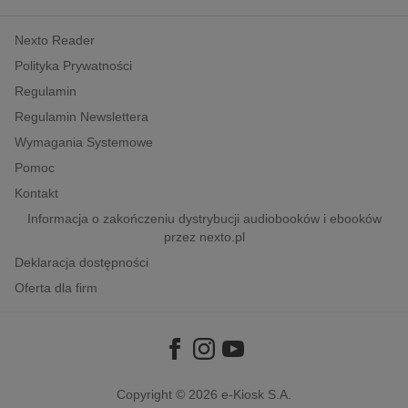
kobiece, lifestyle, kultura
Nexto Reader
polityka, społeczno-informacyjne
Polityka Prywatności
psychologiczne
Regulamin
inne
Regulamin Newslettera
popularno-naukowe
Wymagania Systemowe
historia
Pomoc
zdrowie
Kontakt
religie
Informacja o zakończeniu dystrybucji audiobooków i ebooków
przez nexto.pl
Deklaracja dostępności
Oferta dla firm
Copyright © 2026
e-Kiosk S.A.