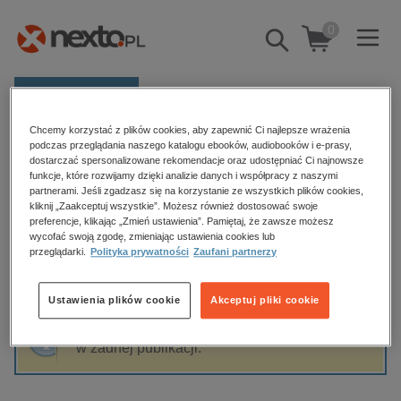
0
Pokaż/schowaj
wyszukiwarkę
E-prasa
Chcemy korzystać z plików cookies, aby zapewnić Ci najlepsze wrażenia
Kategorie
Strona główna
Anna Fuks
podczas przeglądania naszego katalogu ebooków, audiobooków i e-prasy,
dostarczać spersonalizowane rekomendacje oraz udostępniać Ci najnowsze
Zobacz wszystkie E-prasa
funkcje, które rozwijamy dzięki analizie danych i współpracy z naszymi
partnerami. Jeśli zgadzasz się na korzystanie ze wszystkich plików cookies,
Anna Fuks
kliknij „Zaakceptuj wszystkie”. Możesz również dostosować swoje
budownictwo, aranżacja wnętrz
preferencje, klikając „Zmień ustawienia”. Pamiętaj, że zawsze możesz
wycofać swoją zgodę, zmieniając ustawienia cookies lub
biznesowe, branżowe, gospodarka
przeglądarki.
Polityka prywatności
Zaufani partnerzy
darmowe wydania
Sortowanie
Filtrowanie
dzienniki
Ustawienia plików cookie
Akceptuj pliki cookie
edukacja
Fraza "
Anna Fuks
" nie została odnaleziona
hobby, sport, rozrywka
w żadnej publikacji.
komputery, internet, technologie, informatyka