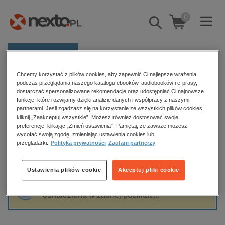
0
Pokaż/schowaj
wyszukiwarkę
E-prasa
Chcemy korzystać z plików cookies, aby zapewnić Ci najlepsze wrażenia
Kategorie
Strona główna
Anna Kapczyńska
podczas przeglądania naszego katalogu ebooków, audiobooków i e-prasy,
dostarczać spersonalizowane rekomendacje oraz udostępniać Ci najnowsze
Zobacz wszystkie E-prasa
funkcje, które rozwijamy dzięki analizie danych i współpracy z naszymi
partnerami. Jeśli zgadzasz się na korzystanie ze wszystkich plików cookies,
Anna Kapczyńska
kliknij „Zaakceptuj wszystkie”. Możesz również dostosować swoje
budownictwo, aranżacja wnętrz
preferencje, klikając „Zmień ustawienia”. Pamiętaj, że zawsze możesz
biznesowe, branżowe, gospodarka
wycofać swoją zgodę, zmieniając ustawienia cookies lub
przeglądarki.
Polityka prywatności
Zaufani partnerzy
darmowe wydania
Sortowanie
Filtrowanie
dzienniki
Ustawienia plików cookie
Akceptuj pliki cookie
edukacja
Fraza "
Anna Kapczyńska
" nie została
hobby, sport, rozrywka
odnaleziona w żadnej publikacji.
komputery, internet, technologie, informatyka