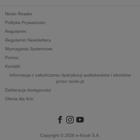
kobiece, lifestyle, kultura
Nexto Reader
polityka, społeczno-informacyjne
Polityka Prywatności
psychologiczne
Regulamin
inne
Regulamin Newslettera
popularno-naukowe
Wymagania Systemowe
historia
Pomoc
zdrowie
Kontakt
religie
Informacja o zakończeniu dystrybucji audiobooków i ebooków
przez nexto.pl
Deklaracja dostępności
Oferta dla firm
Copyright © 2026
e-Kiosk S.A.