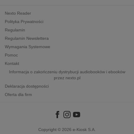
kobiece, lifestyle, kultura
Nexto Reader
polityka, społeczno-informacyjne
Polityka Prywatności
psychologiczne
Regulamin
inne
Regulamin Newslettera
popularno-naukowe
Wymagania Systemowe
historia
Pomoc
zdrowie
Kontakt
religie
Informacja o zakończeniu dystrybucji audiobooków i ebooków
przez nexto.pl
Deklaracja dostępności
Oferta dla firm
Copyright © 2026
e-Kiosk S.A.