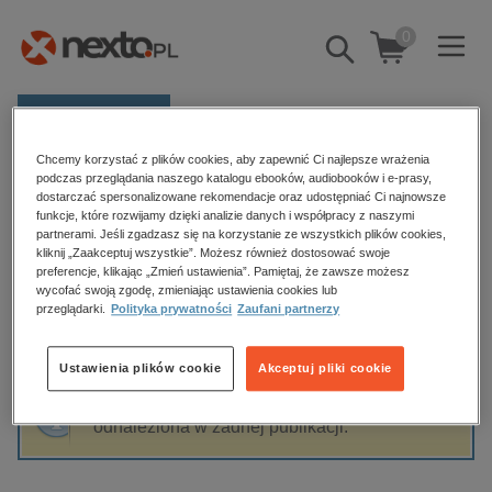
0
Pokaż/schowaj
wyszukiwarkę
E-prasa
Chcemy korzystać z plików cookies, aby zapewnić Ci najlepsze wrażenia
Kategorie
Strona główna
Anna Partyka-Popiela
podczas przeglądania naszego katalogu ebooków, audiobooków i e-prasy,
dostarczać spersonalizowane rekomendacje oraz udostępniać Ci najnowsze
Zobacz wszystkie E-prasa
funkcje, które rozwijamy dzięki analizie danych i współpracy z naszymi
partnerami. Jeśli zgadzasz się na korzystanie ze wszystkich plików cookies,
Anna Partyka-Popiela
kliknij „Zaakceptuj wszystkie”. Możesz również dostosować swoje
budownictwo, aranżacja wnętrz
preferencje, klikając „Zmień ustawienia”. Pamiętaj, że zawsze możesz
wycofać swoją zgodę, zmieniając ustawienia cookies lub
biznesowe, branżowe, gospodarka
przeglądarki.
Polityka prywatności
Zaufani partnerzy
darmowe wydania
Sortowanie
Filtrowanie
dzienniki
Ustawienia plików cookie
Akceptuj pliki cookie
edukacja
Fraza "
Anna Partyka-Popiela
" nie została
hobby, sport, rozrywka
odnaleziona w żadnej publikacji.
komputery, internet, technologie, informatyka