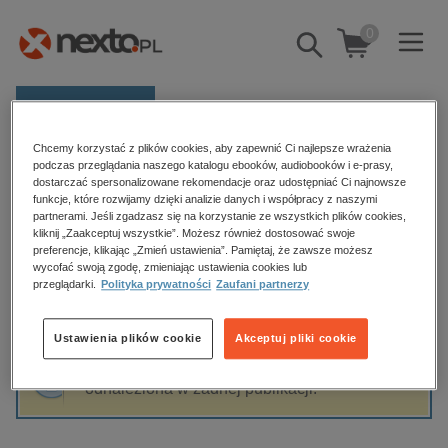
0
Pokaż/schowaj
wyszukiwarkę
E-prasa
Chcemy korzystać z plików cookies, aby zapewnić Ci najlepsze wrażenia
Kategorie
Strona główna
Antoni Czechow
podczas przeglądania naszego katalogu ebooków, audiobooków i e-prasy,
dostarczać spersonalizowane rekomendacje oraz udostępniać Ci najnowsze
Zobacz wszystkie E-prasa
funkcje, które rozwijamy dzięki analizie danych i współpracy z naszymi
partnerami. Jeśli zgadzasz się na korzystanie ze wszystkich plików cookies,
Antoni Czechow
kliknij „Zaakceptuj wszystkie”. Możesz również dostosować swoje
budownictwo, aranżacja wnętrz
preferencje, klikając „Zmień ustawienia”. Pamiętaj, że zawsze możesz
biznesowe, branżowe, gospodarka
wycofać swoją zgodę, zmieniając ustawienia cookies lub
przeglądarki.
Polityka prywatności
Zaufani partnerzy
darmowe wydania
Sortowanie
Filtrowanie
dzienniki
Ustawienia plików cookie
Akceptuj pliki cookie
edukacja
Fraza "
Antoni Czechow
" nie została
hobby, sport, rozrywka
odnaleziona w żadnej publikacji.
komputery, internet, technologie, informatyka