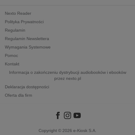
kobiece, lifestyle, kultura
Nexto Reader
polityka, społeczno-informacyjne
Polityka Prywatności
psychologiczne
Regulamin
inne
Regulamin Newslettera
popularno-naukowe
Wymagania Systemowe
historia
Pomoc
zdrowie
Kontakt
religie
Informacja o zakończeniu dystrybucji audiobooków i ebooków
przez nexto.pl
Deklaracja dostępności
Oferta dla firm
Copyright © 2026
e-Kiosk S.A.