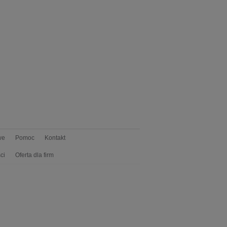
we
Pomoc
Kontakt
ci
Oferta dla firm