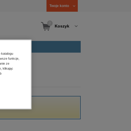
Twoje konto
0
Koszyk
 katalogu
wsze funkcje,
anie ze
, klikając
b