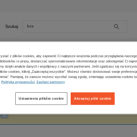
Szukaj
Szukaj
E-prasa
stać z plików cookies, aby zapewnić Ci najlepsze wrażenia podczas przeglądania naszego
iobooków i e-prasy, dostarczać spersonalizowane rekomendacje oraz udostępniać Ci najno
ona główna
Antonina Tosiek
amy dzięki analizie danych i współpracy z naszymi partnerami. Jeśli zgadzasz się na korzyst
lików cookies, kliknij „Zaakceptuj wszystkie”. Możesz również dostosować swoje preferencje
Zobacz wszystkie E-prasa
polityka, społeczno-informacyjne
ienia”. Pamiętaj, że zawsze możesz wycofać swoją zgodę, zmieniając ustawienia cookies lu
ntonina Tosiek
Polityka prywatności
Zaufani partnerzy
psychologiczne
inne
popularno-naukowe
Ustawienia plików cookie
Akceptuj pliki cookie
historia
Fraza "
Antonina Tosiek
" nie została odnaleziona w żadnej publikacji.
zdrowie
religie