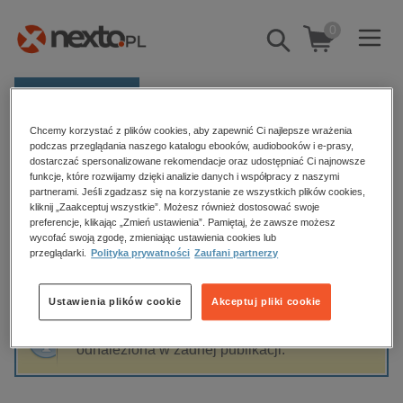
0
Pokaż/schowaj
wyszukiwarkę
E-prasa
Chcemy korzystać z plików cookies, aby zapewnić Ci najlepsze wrażenia
Kategorie
Strona główna
Arek Klekociuk
podczas przeglądania naszego katalogu ebooków, audiobooków i e-prasy,
dostarczać spersonalizowane rekomendacje oraz udostępniać Ci najnowsze
Zobacz wszystkie E-prasa
funkcje, które rozwijamy dzięki analizie danych i współpracy z naszymi
partnerami. Jeśli zgadzasz się na korzystanie ze wszystkich plików cookies,
Arek Klekociuk
kliknij „Zaakceptuj wszystkie”. Możesz również dostosować swoje
budownictwo, aranżacja wnętrz
preferencje, klikając „Zmień ustawienia”. Pamiętaj, że zawsze możesz
wycofać swoją zgodę, zmieniając ustawienia cookies lub
biznesowe, branżowe, gospodarka
przeglądarki.
Polityka prywatności
Zaufani partnerzy
darmowe wydania
Sortowanie
Filtrowanie
dzienniki
Ustawienia plików cookie
Akceptuj pliki cookie
edukacja
Fraza "
Arek Klekociuk
" nie została
hobby, sport, rozrywka
odnaleziona w żadnej publikacji.
komputery, internet, technologie, informatyka