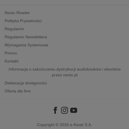
kobiece, lifestyle, kultura
Nexto Reader
polityka, społeczno-informacyjne
Polityka Prywatności
psychologiczne
Regulamin
inne
Regulamin Newslettera
popularno-naukowe
Wymagania Systemowe
historia
Pomoc
zdrowie
Kontakt
religie
Informacja o zakończeniu dystrybucji audiobooków i ebooków
przez nexto.pl
Deklaracja dostępności
Oferta dla firm
Copyright © 2026
e-Kiosk S.A.